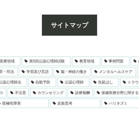
サイトマップ
医療領域
第5回公認心理師試験
教育領域
事例問題
罪・司法
学習及び言語
脳・神経の働き
メンタルヘルスケア
公認心理師法
自殺予防
公認心理師
先延ばし
トラウ
ス
不注意
カウンセリング
診療報酬
保健医療分野に関する
双極性障害
反芻思考
ハリネズミ