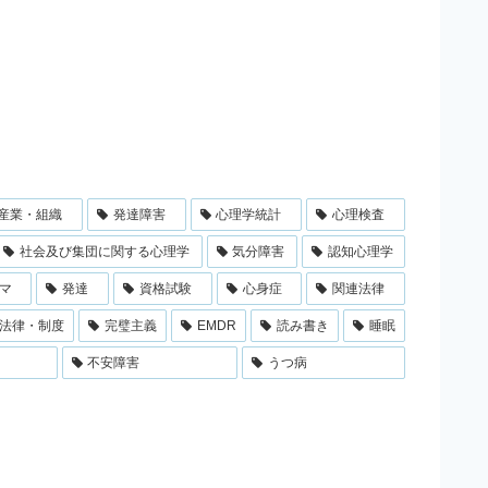
産業・組織
発達障害
心理学統計
心理検査
社会及び集団に関する心理学
気分障害
認知心理学
マ
発達
資格試験
心身症
関連法律
法律・制度
完璧主義
EMDR
読み書き
睡眠
不安障害
うつ病