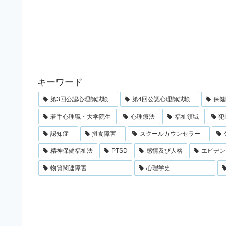
キーワード
第3回公認心理師試験
第4回公認心理師試験
保健
若手心理職・大学院生
心理療法
福祉領域
犯
認知症
摂食障害
スクールカウンセラー
精神保健福祉法
PTSD
感情及び人格
エビデン
物質関連障害
心理学史