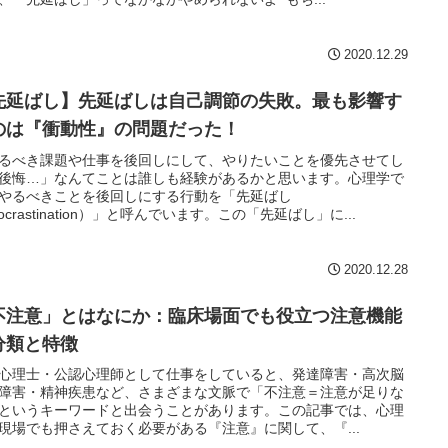
2020.12.29
先延ばし】先延ばしは自己調節の失敗。最も影響す
のは『衝動性』の問題だった！
るべき課題や仕事を後回しにして、やりたいことを優先させてし
後悔…」なんてことは誰しも経験があるかと思います。心理学で
やるべきことを後回しにする行動を「先延ばし
rocrastination）」と呼んでいます。この「先延ばし」に...
2020.12.28
不注意」とはなにか：臨床場面でも役立つ注意機能
分類と特徴
心理士・公認心理師として仕事をしていると、発達障害・高次脳
障害・精神疾患など、さまざまな文脈で「不注意＝注意が足りな
というキーワードと出会うことがあります。この記事では、心理
現場でも押さえておく必要がある『注意』に関して、『...