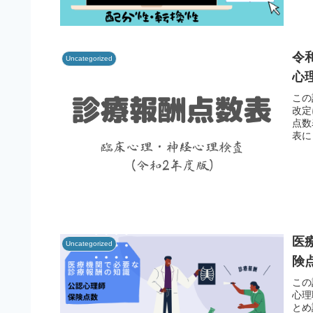
令
Uncategorized
心
この
改定
点数
表に
医
Uncategorized
険
この
心理
とめ