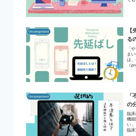
【
Uncategorized
る
「や
まい
は、
（p
「
Uncategorized
の
臨床
機能
い」
臨床