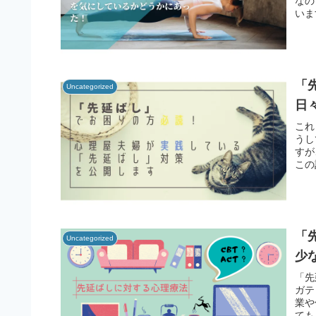
なの
いま
「
Uncategorized
日
これ
うし
すが
この
「
Uncategorized
少
「先
ガテ
業や
ても