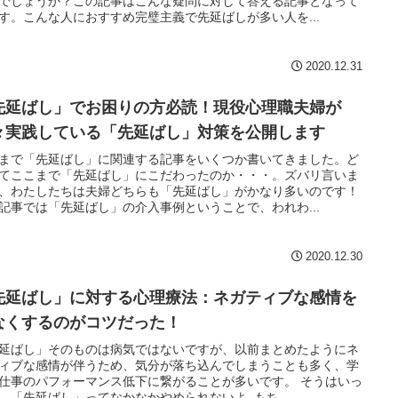
でしょうか？この記事はこんな疑問に対して答える記事となって
す。こんな人におすすめ完璧主義で先延ばしが多い人を...
2020.12.31
先延ばし」でお困りの方必読！現役心理職夫婦が
々実践している「先延ばし」対策を公開します
まで「先延ばし」に関連する記事をいくつか書いてきました。ど
てここまで「先延ばし」にこだわったのか・・・。ズバリ言いま
、わたしたちは夫婦どちらも「先延ばし」がかなり多いのです！
記事では「先延ばし」の介入事例ということで、われわ...
2020.12.30
先延ばし」に対する心理療法：ネガティブな感情を
なくするのがコツだった！
延ばし」そのものは病気ではないですが、以前まとめたようにネ
ィブな感情が伴うため、気分が落ち込んでしまうことも多く、学
仕事のパフォーマンス低下に繋がることが多いです。 そうはいっ
、「先延ばし」ってなかなかやめられないよ もち...