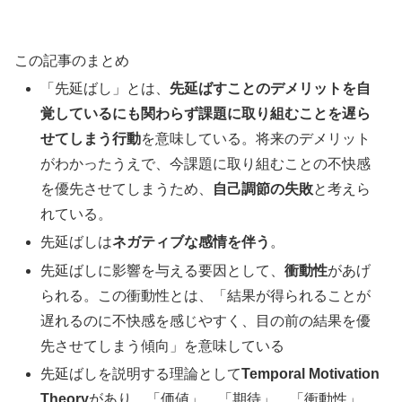
この記事のまとめ
「先延ばし」とは、
先延ばすことのデメリットを自
覚しているにも関わらず課題に取り組むことを遅ら
せてしまう行動
を意味している。将来のデメリット
がわかったうえで、今課題に取り組むことの不快感
を優先させてしまうため、
自己調節の失敗
と考えら
れている。
先延ばしは
ネガティブな感情を伴う
。
先延ばしに影響を与える要因として、
衝動性
があげ
られる。この衝動性とは、「結果が得られることが
遅れるのに不快感を感じやすく、目の前の結果を優
先させてしまう傾向」を意味している
先延ばしを説明する理論として
Temporal Motivation
Theory
があり、「価値」、「期待」、「衝動性」、