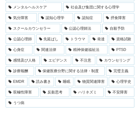
メンタルヘルスケア
社会及び集団に関する心理学
気分障害
認知心理学
認知症
摂食障害
スクールカウンセラー
公認心理師法
自殺予防
公認心理師
先延ばし
トラウマ
発達
資格試験
心身症
関連法律
精神保健福祉法
PTSD
感情及び人格
エビデンス
不注意
カウンセリング
診療報酬
保健医療分野に関する法律・制度
完璧主義
EMDR
読み書き
睡眠
物質関連障害
心理学史
双極性障害
反芻思考
ハリネズミ
不安障害
うつ病