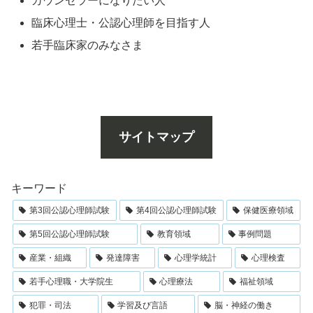
カウンセラーになりたい人
臨床心理士・公認心理師を目指す人
若手臨床家のみなさま
サイトマップ
キーワード
第3回公認心理師試験
第4回公認心理師試験
保健医療領域
第5回公認心理師試験
教育領域
事例問題
産業・組織
発達障害
心理学統計
心理検査
若手心理職・大学院生
心理療法
福祉領域
犯罪・司法
学習及び言語
脳・神経の働き