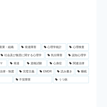
産業・組織
発達障害
心理学統計
心理検査
社会及び集団に関する心理学
気分障害
認知心理学
マ
発達
資格試験
心身症
関連法律
法律・制度
完璧主義
EMDR
読み書き
睡眠
不安障害
うつ病