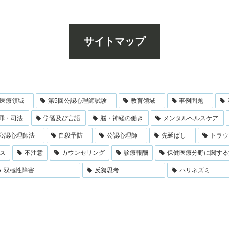
サイトマップ
医療領域
第5回公認心理師試験
教育領域
事例問題
罪・司法
学習及び言語
脳・神経の働き
メンタルヘルスケア
公認心理師法
自殺予防
公認心理師
先延ばし
トラウ
ス
不注意
カウンセリング
診療報酬
保健医療分野に関する
双極性障害
反芻思考
ハリネズミ