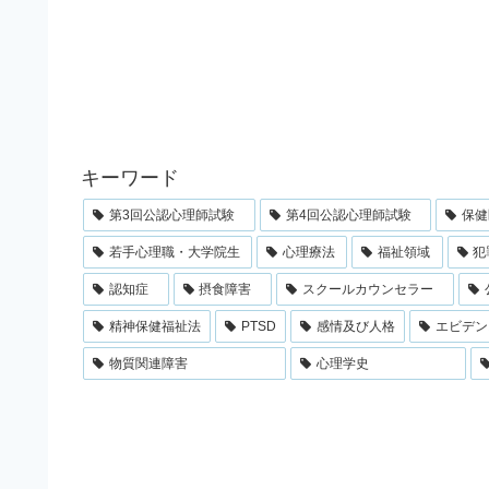
キーワード
第3回公認心理師試験
第4回公認心理師試験
保健
若手心理職・大学院生
心理療法
福祉領域
犯
認知症
摂食障害
スクールカウンセラー
精神保健福祉法
PTSD
感情及び人格
エビデン
物質関連障害
心理学史