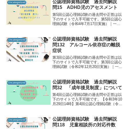
ることで「自分に必要な知識は何か」を
公認理師資格試験 過去問解説
Uncategorized
知るための手が...
問15 ADHD児のアセスメント
第5回公認心理師試験の過去問や正答は以
下のサイトで入手可能です。第5回公認心
理師試験（令和4年7月17日実施）｜一般
社団法人日本心理研修センター公認心理
師資格試験の過去問をしっかりと振り返
ることで「自分に必要な知識は何か」を
公認理師資格試験 過去問解説
Uncategorized
知るための手がか...
問132 アルコール依存症の離脱
症状
第3回公認心理師試験の過去問や正答は以
下のサイトで入手可能です。第3回公認心
理師試験（令和2年12月20日実施）｜一般
社団法人日本心理研修センター公認心理
師資格試験の過去問をしっかりと振り返
ることで「自分に必要な知識は何か」を
公認理師資格試験 過去問解説
Uncategorized
知るための手が...
問32 「成年後見制度」について
第4回公認心理師試験の過去問や正答は以
下のサイトで入手可能です。【令和3年10
月29日14時】第4回公認心理師試験（令和
3年9月19日実施）合格発表｜講習・試
験・登録｜一般財団法人 日本心理研修セ
ンター 公認心理試験公認心理師資格試験
公認理師資格試験 過去問解説
Uncategorized
の過去...
問118 児童相談所の対応件数