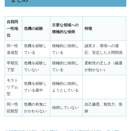
自我同
重
要な領域への
一性地
危機の経験
特徴
積極的な傾倒
位
同一性
危機を経験し
積極的に傾倒し
誠実さ、環境への適
達成型
ている
ている
応、安定した人間関係
早期完
危機を経験し
積極的に傾倒し
柔軟性の乏しさ（融通
了型
ていない
ている
が効かない）
モラト
危機を経験し
積極的に傾倒し
リアム
ている最中
ようとしている
型
同一性
危機の有無に
自己嫌悪、無気力、焦
傾倒していない
拡散型
かかわらない
燥