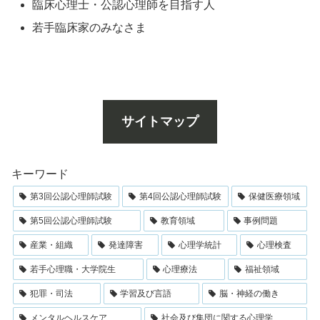
臨床心理士・公認心理師を目指す人
若手臨床家のみなさま
サイトマップ
キーワード
第3回公認心理師試験
第4回公認心理師試験
保健医療領域
第5回公認心理師試験
教育領域
事例問題
産業・組織
発達障害
心理学統計
心理検査
若手心理職・大学院生
心理療法
福祉領域
犯罪・司法
学習及び言語
脳・神経の働き
メンタルヘルスケア
社会及び集団に関する心理学