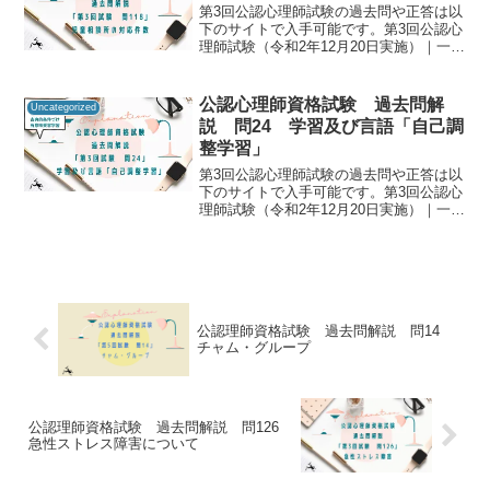
第3回公認心理師試験の過去問や正答は以
下のサイトで入手可能です。第3回公認心
理師試験（令和2年12月20日実施）｜一般
社団法人日本心理研修センター公認心理
師資格試験の過去問をしっかりと振り返
ることで「自分に必要な知識は何か」を
公認心理師資格試験 過去問解
Uncategorized
知るための手が...
説 問24 学習及び言語「自己調
整学習」
第3回公認心理師試験の過去問や正答は以
下のサイトで入手可能です。第3回公認心
理師試験（令和2年12月20日実施）｜一般
社団法人日本心理研修センター公認心理
師資格試験の過去問をしっかりと振り返
ることで「自分に必要な知識は何か」を
知るための手が...
公認理師資格試験 過去問解説 問14
チャム・グループ
公認理師資格試験 過去問解説 問126
急性ストレス障害について