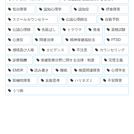
気分障害
認知心理学
認知症
摂食障害
スクールカウンセラー
公認心理師法
自殺予防
公認心理師
先延ばし
トラウマ
発達
資格試験
心身症
関連法律
精神保健福祉法
PTSD
感情及び人格
エビデンス
不注意
カウンセリング
診療報酬
保健医療分野に関する法律・制度
完璧主義
EMDR
読み書き
睡眠
物質関連障害
心理学史
双極性障害
反芻思考
ハリネズミ
不安障害
うつ病