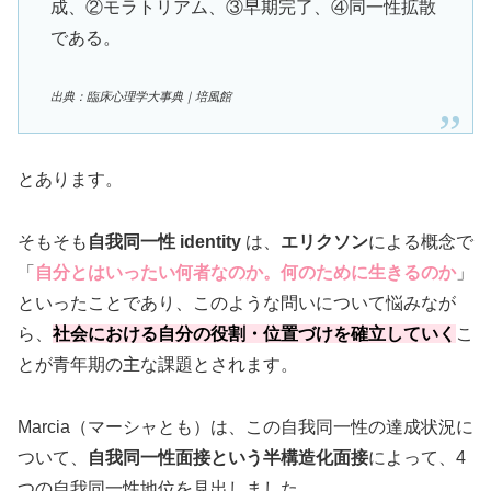
成、②モラトリアム、③早期完了、④同一性拡散
である。
出典：臨床心理学大事典｜培風館
とあります。
そもそも
自我同一性 identity
は、
エリクソン
による概念で
「
自分とはいったい何者なのか。何のために生きるのか
」
といったことであり、このような問いについて悩みなが
ら、
社会における自分の役割・位置づけを確立していく
こ
とが青年期の主な課題とされます。
Marcia（マーシャとも）は、この自我同一性の達成状況に
ついて、
自我同一性面接という半構造化面接
によって、4
つの自我同一性地位を見出しました。