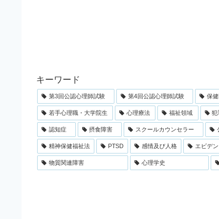
キーワード
第3回公認心理師試験
第4回公認心理師試験
保健
若手心理職・大学院生
心理療法
福祉領域
犯
認知症
摂食障害
スクールカウンセラー
精神保健福祉法
PTSD
感情及び人格
エビデン
物質関連障害
心理学史