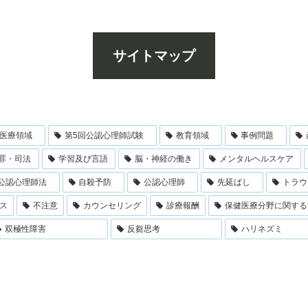
サイトマップ
医療領域
第5回公認心理師試験
教育領域
事例問題
罪・司法
学習及び言語
脳・神経の働き
メンタルヘルスケア
公認心理師法
自殺予防
公認心理師
先延ばし
トラウ
ス
不注意
カウンセリング
診療報酬
保健医療分野に関する
双極性障害
反芻思考
ハリネズミ