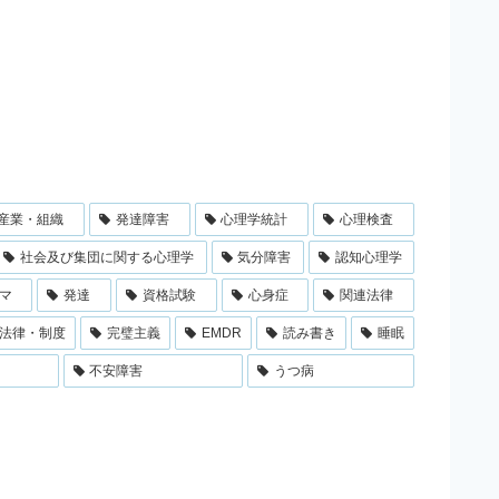
産業・組織
発達障害
心理学統計
心理検査
社会及び集団に関する心理学
気分障害
認知心理学
マ
発達
資格試験
心身症
関連法律
法律・制度
完璧主義
EMDR
読み書き
睡眠
不安障害
うつ病