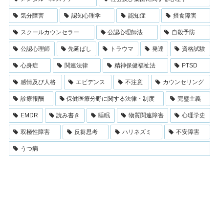
気分障害
認知心理学
認知症
摂食障害
スクールカウンセラー
公認心理師法
自殺予防
公認心理師
先延ばし
トラウマ
発達
資格試験
心身症
関連法律
精神保健福祉法
PTSD
感情及び人格
エビデンス
不注意
カウンセリング
診療報酬
保健医療分野に関する法律・制度
完璧主義
EMDR
読み書き
睡眠
物質関連障害
心理学史
双極性障害
反芻思考
ハリネズミ
不安障害
うつ病