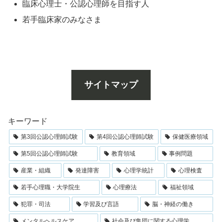
臨床心理士・公認心理師を目指す人
若手臨床家のみなさま
サイトマップ
キーワード
第3回公認心理師試験
第4回公認心理師試験
保健医療領域
第5回公認心理師試験
教育領域
事例問題
産業・組織
発達障害
心理学統計
心理検査
若手心理職・大学院生
心理療法
福祉領域
犯罪・司法
学習及び言語
脳・神経の働き
メンタルヘルスケア
社会及び集団に関する心理学