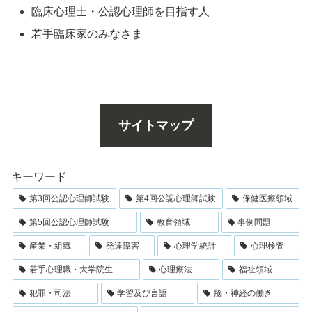
臨床心理士・公認心理師を目指す人
若手臨床家のみなさま
サイトマップ
キーワード
第3回公認心理師試験
第4回公認心理師試験
保健医療領域
第5回公認心理師試験
教育領域
事例問題
産業・組織
発達障害
心理学統計
心理検査
若手心理職・大学院生
心理療法
福祉領域
犯罪・司法
学習及び言語
脳・神経の働き