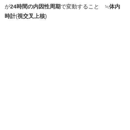
が
24時間の内因性周期
で変動すること ≒
体内
時計
(
視交叉上核
)