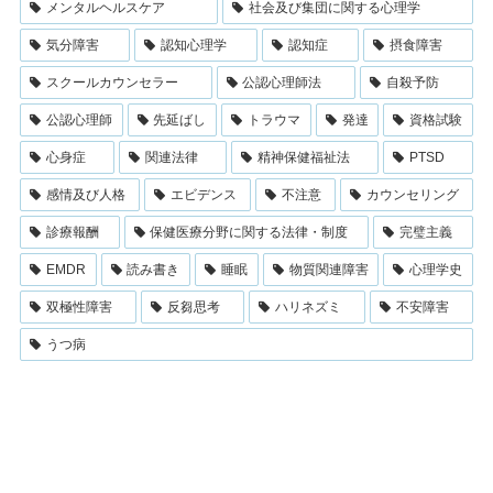
メンタルヘルスケア
社会及び集団に関する心理学
気分障害
認知心理学
認知症
摂食障害
スクールカウンセラー
公認心理師法
自殺予防
公認心理師
先延ばし
トラウマ
発達
資格試験
心身症
関連法律
精神保健福祉法
PTSD
感情及び人格
エビデンス
不注意
カウンセリング
診療報酬
保健医療分野に関する法律・制度
完璧主義
EMDR
読み書き
睡眠
物質関連障害
心理学史
双極性障害
反芻思考
ハリネズミ
不安障害
うつ病