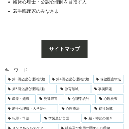
臨床心理士・公認心理師を目指す人
若手臨床家のみなさま
サイトマップ
キーワード
第3回公認心理師試験
第4回公認心理師試験
保健医療領域
第5回公認心理師試験
教育領域
事例問題
産業・組織
発達障害
心理学統計
心理検査
若手心理職・大学院生
心理療法
福祉領域
犯罪・司法
学習及び言語
脳・神経の働き
メンタルヘルスケア
社会及び集団に関する心理学