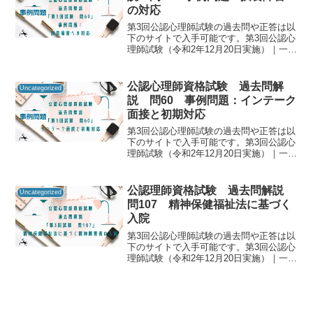
の対応
第3回公認心理師試験の過去問や正答は以
下のサイトで入手可能です。第3回公認心
理師試験（令和2年12月20日実施）｜一般
社団法人日本心理研修センター公認心理
師資格試験の過去問をしっかりと振り返
ることで「自分に必要な知識は何か」を
公認心理師資格試験 過去問解
Uncategorized
知るための手が...
説 問60 事例問題：インテーク
面接と初期対応
第3回公認心理師試験の過去問や正答は以
下のサイトで入手可能です。第3回公認心
理師試験（令和2年12月20日実施）｜一般
社団法人日本心理研修センター公認心理
師資格試験の過去問をしっかりと振り返
ることで「自分に必要な知識は何か」を
公認理師資格試験 過去問解説
Uncategorized
知るための手が...
問107 精神保健福祉法に基づく
入院
第3回公認心理師試験の過去問や正答は以
下のサイトで入手可能です。第3回公認心
理師試験（令和2年12月20日実施）｜一般
社団法人日本心理研修センター公認心理
師資格試験の過去問をしっかりと振り返
ることで「自分に必要な知識は何か」を
知るための手が...