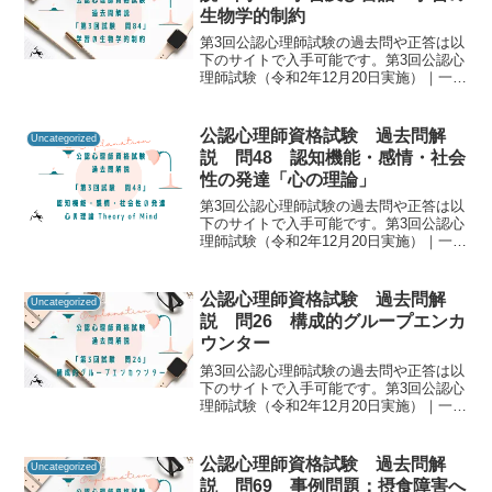
生物学的制約
第3回公認心理師試験の過去問や正答は以
下のサイトで入手可能です。第3回公認心
理師試験（令和2年12月20日実施）｜一般
社団法人日本心理研修センター公認心理
師資格試験の過去問をしっかりと振り返
ることで「自分に必要な知識は何か」を
公認心理師資格試験 過去問解
Uncategorized
知るための手が...
説 問48 認知機能・感情・社会
性の発達「心の理論」
第3回公認心理師試験の過去問や正答は以
下のサイトで入手可能です。第3回公認心
理師試験（令和2年12月20日実施）｜一般
社団法人日本心理研修センター公認心理
師資格試験の過去問をしっかりと振り返
ることで「自分に必要な知識は何か」を
公認心理師資格試験 過去問解
Uncategorized
知るための手が...
説 問26 構成的グループエンカ
ウンター
第3回公認心理師試験の過去問や正答は以
下のサイトで入手可能です。第3回公認心
理師試験（令和2年12月20日実施）｜一般
社団法人日本心理研修センター公認心理
師資格試験の過去問をしっかりと振り返
ることで「自分に必要な知識は何か」を
公認心理師資格試験 過去問解
Uncategorized
知るための手が...
説 問69 事例問題：摂食障害へ