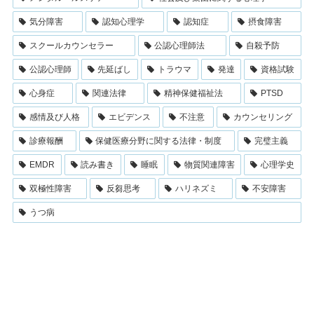
気分障害
認知心理学
認知症
摂食障害
スクールカウンセラー
公認心理師法
自殺予防
公認心理師
先延ばし
トラウマ
発達
資格試験
心身症
関連法律
精神保健福祉法
PTSD
感情及び人格
エビデンス
不注意
カウンセリング
診療報酬
保健医療分野に関する法律・制度
完璧主義
EMDR
読み書き
睡眠
物質関連障害
心理学史
双極性障害
反芻思考
ハリネズミ
不安障害
うつ病