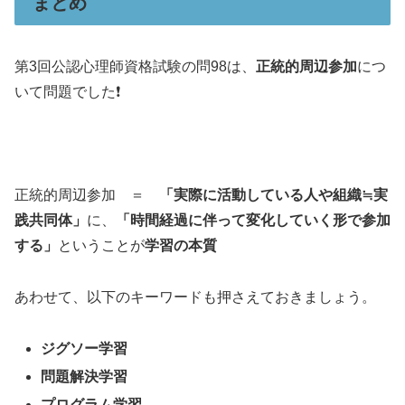
まとめ
第3回公認心理師資格試験の問98は、
正統的周辺参加
につ
いて問題でした❗️
正統的周辺参加 ＝
「
実際に活動している人や組織≒実
践共同体
」
に、
「
時間経過に伴って変化していく形で参加
する
」
ということが
学習の本質
あわせて、以下のキーワードも押さえておきましょう。
ジグソー学習
問題解決学習
プログラム学習