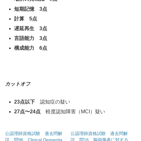
短期記憶 3点
計算 5点
遅延再生 3点
言語能力 3点
構成能力 6点
カットオフ
23点以下
認知症の疑い
27点〜24点
軽度認知障害（MCI）疑い
公認理師資格試験 過去問解
公認理師資格試験 過去問解
説 問96 Clinical Dementia
説 問16 脳損傷者に対する