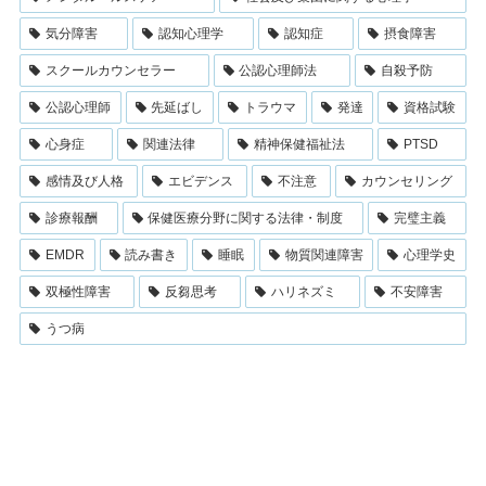
気分障害
認知心理学
認知症
摂食障害
スクールカウンセラー
公認心理師法
自殺予防
公認心理師
先延ばし
トラウマ
発達
資格試験
心身症
関連法律
精神保健福祉法
PTSD
感情及び人格
エビデンス
不注意
カウンセリング
診療報酬
保健医療分野に関する法律・制度
完璧主義
EMDR
読み書き
睡眠
物質関連障害
心理学史
双極性障害
反芻思考
ハリネズミ
不安障害
うつ病