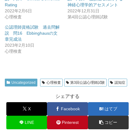
Rating
神経心理学的アセスメント
2022年2月6日
2022年12月31日
心理検査
第4回公認心理師試験
公認理師資格試験 過去問解
説 問16 Ebbinghausの文
章完成法
2023年2月10日
心理検査
Uncategorized
心理検査
第3回公認心理師試験
認知症
シェアする
X
Facebook
はてブ
LINE
Pinterest
コピー