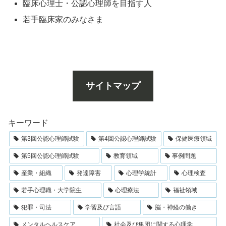
臨床心理士・公認心理師を目指す人
若手臨床家のみなさま
サイトマップ
キーワード
第3回公認心理師試験
第4回公認心理師試験
保健医療領域
第5回公認心理師試験
教育領域
事例問題
産業・組織
発達障害
心理学統計
心理検査
若手心理職・大学院生
心理療法
福祉領域
犯罪・司法
学習及び言語
脳・神経の働き
メンタルヘルスケア
社会及び集団に関する心理学