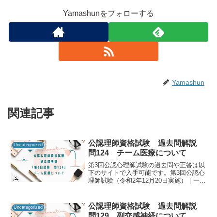
Yamashunをフォローする
Yamashun
関連記事
公認理師資格試験 過去問解説
Uncategorized
問124 チーム医療について
第3回公認心理師試験の過去問や正答は以
下のサイトで入手可能です。第3回公認心
理師試験（令和2年12月20日実施）｜一般
社団法人日本心理研修センター公認心理
師資格試験の過去問をしっかりと振り返
ることで「自分に必要な知識は何か」を
公認理師資格試験 過去問解説
Uncategorized
知るための手が...
問129 副交感神経について