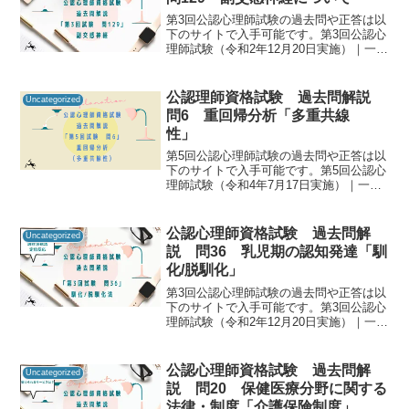
第3回公認心理師試験の過去問や正答は以
下のサイトで入手可能です。第3回公認心
理師試験（令和2年12月20日実施）｜一般
社団法人日本心理研修センター公認心理
師資格試験の過去問をしっかりと振り返
ることで「自分に必要な知識は何か」を
公認理師資格試験 過去問解説
Uncategorized
知るための手が...
問6 重回帰分析「多重共線
性」
第5回公認心理師試験の過去問や正答は以
下のサイトで入手可能です。第5回公認心
理師試験（令和4年7月17日実施）｜一般
社団法人日本心理研修センター公認心理
師資格試験の過去問をしっかりと振り返
ることで「自分に必要な知識は何か」を
公認心理師資格試験 過去問解
Uncategorized
知るための手がか...
説 問36 乳児期の認知発達「馴
化/脱馴化」
第3回公認心理師試験の過去問や正答は以
下のサイトで入手可能です。第3回公認心
理師試験（令和2年12月20日実施）｜一般
社団法人日本心理研修センター公認心理
師資格試験の過去問をしっかりと振り返
ることで「自分に必要な知識は何か」を
公認心理師資格試験 過去問解
Uncategorized
知るための手が...
説 問20 保健医療分野に関する
法律・制度「介護保険制度」