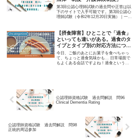
第3回公認心理師試験の過去問や正答は以
下のサイトで入手可能です。第3回公認心
理師試験（令和2年12月20日実施）｜一般
社団法人日本心理研修センター公認心理
師資格試験の過去問をしっかりと振り返
ることで「自分に必要な知識は何か」を
【摂食障害】ひとことで「過食」
Uncategorized
知るための手が...
といっても違いがある。過食のタ
イプとタイプ別の対応方法につい
て理解しましょう。
今日、ご飯のあとにお菓子を食べちゃっ
て、ちょっと過食気味かも… 日常場面で
もよくある会話ですよね！過食という言
葉は日常的にも良く使われており、多く
の方の悩みの種となっていることでしょ
う。心理職として働いていると、この
「過食」という言葉を耳に...
公認理師資格試験 過去問解説 問96
Clinical Dementia Rating
公認理師資格試験 過去問解説 問98
正統的周辺参加