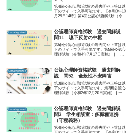
第4回公認心理師試験の過去問や正答は以
下のサイトで入手可能です。【令和3年10
月29日14時】第4回公認心理師試験（令和
3年9月19日実施）合格発表｜講習・試
験・登録｜一般財団法人 日本心理研修セ
ンター 公認心理試験公認心理師資格試験
公認理師資格試験 過去問解説
Uncategorized
の過去...
問11 嚥下反射の中枢
第5回公認心理師試験の過去問や正答は以
下のサイトで入手可能です。第5回公認心
理師試験（令和4年7月17日実施）｜一般
社団法人日本心理研修センター公認心理
師資格試験の過去問をしっかりと振り返
ることで「自分に必要な知識は何か」を
公認心理師資格試験 過去問解
Uncategorized
知るための手がか...
説 問52 全般性不安障害
第3回公認心理師試験の過去問や正答は以
下のサイトで入手可能です。第3回公認心
理師試験（令和2年12月20日実施）｜一般
社団法人日本心理研修センター公認心理
師資格試験の過去問をしっかりと振り返
ることで「自分に必要な知識は何か」を
公認理師資格試験 過去問解説
Uncategorized
知るための手が...
問3 学生相談室：多職種連携
（守秘義務）
第4回公認心理師試験の過去問や正答は以
下のサイトで入手可能です。【令和3年10