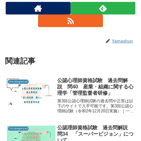
Yamashun
関連記事
公認心理師資格試験 過去問解
Uncategorized
説 問40 産業・組織に関する心
理学「管理監督者研修」
第3回公認心理師試験の過去問や正答は以
下のサイトで入手可能です。第3回公認心
理師試験（令和2年12月20日実施）｜一般
社団法人日本心理研修センター公認心理
師資格試験の過去問をしっかりと振り返
ることで「自分に必要な知識は何か」を
公認理師資格試験 過去問解説
Uncategorized
知るための手が...
問34 「スーパービジョン」につ
いて