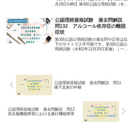
月29日14時】第4回公認心理師試験（令和
3年9月19日実施）合格発表｜講習・試
験・登録｜一般財団法人 日本心理研修セ
ンター 公認心理試験公認心理師資格試験
公認理師資格試験 過去問解説
Uncategorized
の過去...
問132 アルコール依存症の離脱
症状
第3回公認心理師試験の過去問や正答は以
下のサイトで入手可能です。第3回公認心
理師試験（令和2年12月20日実施）｜一般
社団法人日本心理研修センター公認心理
師資格試験の過去問をしっかりと振り返
ることで「自分に必要な知識は何か」を
知るための手が...
公認理師資格試験 過去問解説 問11
嚥下反射の中枢
公認理師資格試験 過去問解説 問12
高次脳機能障害における遂行機能障害