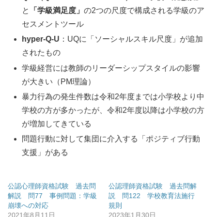
と
「学級満足度」
の2つの尺度で構成される学級のア
セスメントツール
hyper-Q-U
：UQに「ソーシャルスキル尺度」が追加
されたもの
学級経営には教師のリーダーシップスタイルの影響
が大きい（PM理論）
暴力行為の発生件数は令和2年度までは小学校より中
学校の方が多かったが、令和2年度以降は小学校の方
が増加してきている
問題行動に対して集団に介入する「ポジティブ行動
支援」がある
公認心理師資格試験 過去問
公認理師資格試験 過去問解
解説 問77 事例問題：学級
説 問122 学校教育法施行
崩壊への対応
規則
2021年8月11日
2023年1月30日