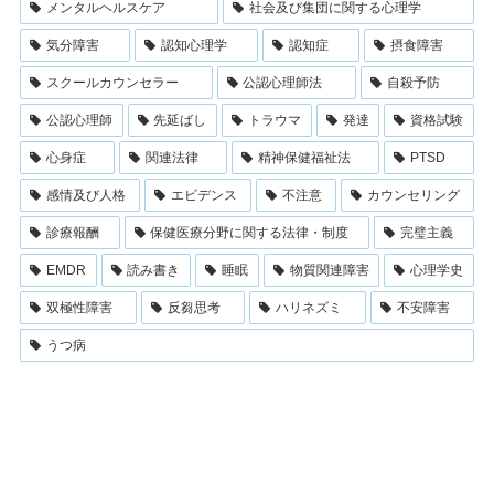
メンタルヘルスケア
社会及び集団に関する心理学
気分障害
認知心理学
認知症
摂食障害
スクールカウンセラー
公認心理師法
自殺予防
公認心理師
先延ばし
トラウマ
発達
資格試験
心身症
関連法律
精神保健福祉法
PTSD
感情及び人格
エビデンス
不注意
カウンセリング
診療報酬
保健医療分野に関する法律・制度
完璧主義
EMDR
読み書き
睡眠
物質関連障害
心理学史
双極性障害
反芻思考
ハリネズミ
不安障害
うつ病