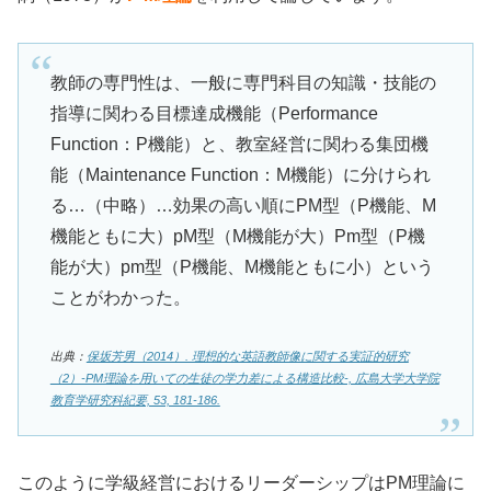
教師の専門性は、一般に専門科目の知識・技能の
指導に関わる目標達成機能（Performance
Function：P機能）と、教室経営に関わる集団機
能（Maintenance Function：M機能）に分けられ
る…（中略）…効果の高い順にPM型（P機能、M
機能ともに大）pM型（M機能が大）Pm型（P機
能が大）pm型（P機能、M機能ともに小）という
ことがわかった。
出典：
保坂芳男（2014）. 理想的な英語教師像に関する実証的研究
（2）-PM理論を用いての生徒の学力差による構造比較-, 広島大学大学院
教育学研究科紀要, 53, 181-186.
このように学級経営におけるリーダーシップはPM理論に