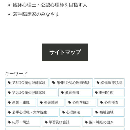
臨床心理士・公認心理師を目指す人
若手臨床家のみなさま
サイトマップ
キーワード
第3回公認心理師試験
第4回公認心理師試験
保健医療領域
第5回公認心理師試験
教育領域
事例問題
産業・組織
発達障害
心理学統計
心理検査
若手心理職・大学院生
心理療法
福祉領域
犯罪・司法
学習及び言語
脳・神経の働き