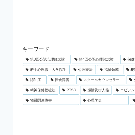
キーワード
第3回公認心理師試験
第4回公認心理師試験
保健
若手心理職・大学院生
心理療法
福祉領域
犯
認知症
摂食障害
スクールカウンセラー
精神保健福祉法
PTSD
感情及び人格
エビデン
物質関連障害
心理学史