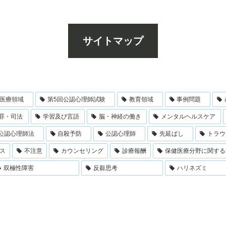
サイトマップ
医療領域
第5回公認心理師試験
教育領域
事例問題
罪・司法
学習及び言語
脳・神経の働き
メンタルヘルスケア
公認心理師法
自殺予防
公認心理師
先延ばし
トラウ
ス
不注意
カウンセリング
診療報酬
保健医療分野に関する
双極性障害
反芻思考
ハリネズミ