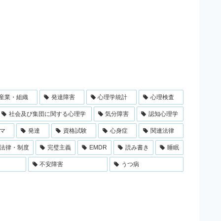
産業・組織
発達障害
心理学統計
心理検査
社会及び集団に関する心理学
気分障害
認知心理学
マ
発達
資格試験
心身症
関連法律
法律・制度
完璧主義
EMDR
読み書き
睡眠
不安障害
うつ病