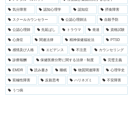
気分障害
認知心理学
認知症
摂食障害
スクールカウンセラー
公認心理師法
自殺予防
公認心理師
先延ばし
トラウマ
発達
資格試験
心身症
関連法律
精神保健福祉法
PTSD
感情及び人格
エビデンス
不注意
カウンセリング
診療報酬
保健医療分野に関する法律・制度
完璧主義
EMDR
読み書き
睡眠
物質関連障害
心理学史
双極性障害
反芻思考
ハリネズミ
不安障害
うつ病