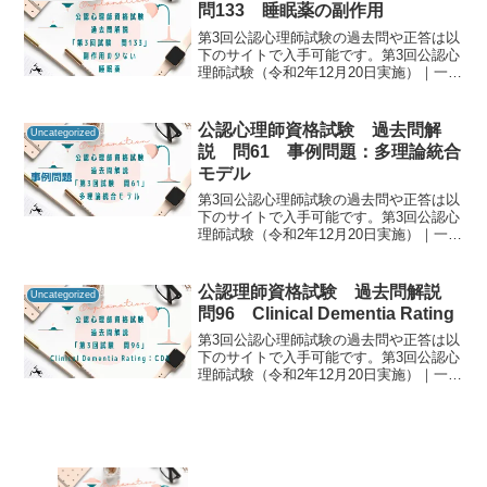
ner...
問133 睡眠薬の副作用
第3回公認心理師試験の過去問や正答は以
下のサイトで入手可能です。第3回公認心
理師試験（令和2年12月20日実施）｜一般
社団法人日本心理研修センター公認心理
師資格試験の過去問をしっかりと振り返
ることで「自分に必要な知識は何か」を
公認心理師資格試験 過去問解
Uncategorized
知るための手が...
説 問61 事例問題：多理論統合
モデル
第3回公認心理師試験の過去問や正答は以
下のサイトで入手可能です。第3回公認心
理師試験（令和2年12月20日実施）｜一般
社団法人日本心理研修センター公認心理
師資格試験の過去問をしっかりと振り返
ることで「自分に必要な知識は何か」を
公認理師資格試験 過去問解説
Uncategorized
知るための手が...
問96 Clinical Dementia Rating
第3回公認心理師試験の過去問や正答は以
下のサイトで入手可能です。第3回公認心
理師試験（令和2年12月20日実施）｜一般
社団法人日本心理研修センター公認心理
師資格試験の過去問をしっかりと振り返
ることで「自分に必要な知識は何か」を
知るための手が...