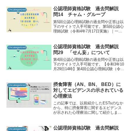
公認理師資格試験 過去問解説
Uncategorized
問14 チャム・グループ
第5回公認心理師試験の過去問や正答は以
下のサイトで入手可能です。第5回公認心
理師試験（令和4年7月17日実施）｜一般
社団法人日本心理研修センター公認心理
師資格試験の過去問をしっかりと振り返
ることで「自分に必要な知識は何か」を
公認理師資格試験 過去問解説
Uncategorized
知るための手がか...
問29 「せん妄」について
第4回公認心理師試験の過去問や正答は以
下のサイトで入手可能です。【令和3年10
月29日14時】第4回公認心理師試験（令和
3年9月19日実施）合格発表｜講習・試
験・登録｜一般財団法人 日本心理研修セ
ンター 公認心理試験公認心理師資格試験
摂食障害（AN、BN、 BED）に
Uncategorized
の過去...
対してエビデンスの示されている
心理療法
この記事では、以前紹介したESTsのなか
から、特に摂食障害に関するエビデンス
が示された心理療法に関して紹介しま
す。ESTsやエビデンスに関しては、以下
の記事をご覧ください。今回紹介するの
は、摂食障害 神経性やせ症（Anorexia
公認理師資格試験 過去問解説
Uncategorized