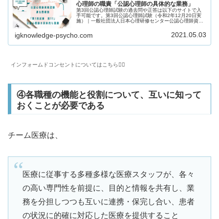
心理師の職責「公認心理師の具体的な業務」
第3回公認心理師試験の過去問や正答は以下のサイトで入
手可能です。第3回公認心理師試験（令和2年12月20日実
施）｜一般社団法人日本心理研修センター公認心理師資格
試験の過去問をしっかりと振り返ることで「自分に必要な
知識は何か」を知るための手が...
2021.05.03
igknowledge-psycho.com
インフォームドコンセントについてはこちら💁‍♂️
④各職種の機能と役割について、互いに知って
おくことが必要である
チーム医療は、
医療に従事する多種多様な医療スタッフが、各々
の高い専門性を前提に、目的と情報を共有し、業
務を分担しつつも互いに連携・保完し合い、患者
の状況に的確に対応した医療を提供すること