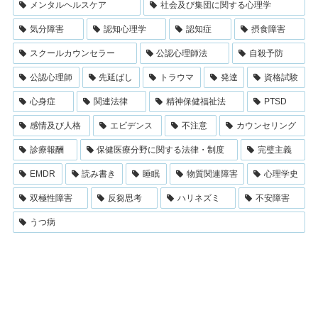
メンタルヘルスケア
社会及び集団に関する心理学
気分障害
認知心理学
認知症
摂食障害
スクールカウンセラー
公認心理師法
自殺予防
公認心理師
先延ばし
トラウマ
発達
資格試験
心身症
関連法律
精神保健福祉法
PTSD
感情及び人格
エビデンス
不注意
カウンセリング
診療報酬
保健医療分野に関する法律・制度
完璧主義
EMDR
読み書き
睡眠
物質関連障害
心理学史
双極性障害
反芻思考
ハリネズミ
不安障害
うつ病