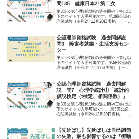
知るための手がか...
問135 健康日本21第二次
第3回公認心理師試験の過去問や正答は以
下のサイトで入手可能です。第3回公認心
理師試験（令和2年12月20日実施）｜一般
社団法人日本心理研修センター公認心理
師資格試験の過去問をしっかりと振り返
ることで「自分に必要な知識は何か」を
公認理師資格試験 過去問解説
Uncategorized
知るための手が...
問3 障害者就業・生活支援セン
ター
第5回公認心理師試験の過去問や正答は以
下のサイトで入手可能です。第5回公認心
理師試験（令和4年7月17日実施）｜一般
社団法人日本心理研修センター公認心理
師資格試験の過去問をしっかりと振り返
ることで「自分に必要な知識は何か」を
公認心理師資格試験 過去問解
Uncategorized
知るための手がか...
説 問7 心理学統計①「統計的
仮説検定（t検定、相関係数）」
第3回公認心理師試験の過去問や正答は以
下のサイトで入手可能です。 第3回公認
心理師試験（令和2年12月20日実施）｜一
般社団法人日本心理研修センター 公認
心理師資格試験の過去問をしっかりと振
り返ることで「自分に必要な知識は何
【先延ばし】先延ばしは自己調節
Uncategorized
か」を知るた...
の失敗。最も影響するのは『衝動