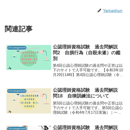
Yamashun
関連記事
公認理師資格試験 過去問解説
Uncategorized
問2 自損行為（自殺未遂）の鑑
別
第4回公認心理師試験の過去問や正答は以
下のサイトで入手可能です。【令和3年10
月29日14時】第4回公認心理師試験（令和
3年9月19日実施）合格発表｜講習・試
験・登録｜一般財団法人 日本心理研修セ
ンター 公認心理試験公認心理師資格試験
公認理師資格試験 過去問解説
Uncategorized
の過去...
問18 自律訓練法について
第5回公認心理師試験の過去問や正答は以
下のサイトで入手可能です。第5回公認心
理師試験（令和4年7月17日実施）｜一般
社団法人日本心理研修センター公認心理
師資格試験の過去問をしっかりと振り返
ることで「自分に必要な知識は何か」を
公認理師資格試験 過去問解説
Uncategorized