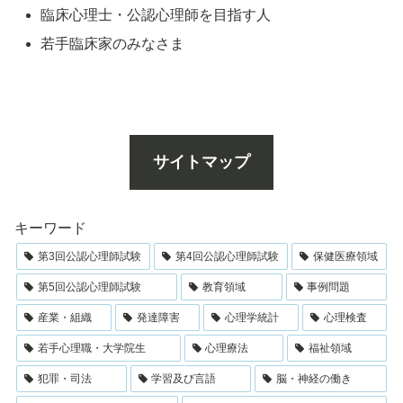
臨床心理士・公認心理師を目指す人
若手臨床家のみなさま
サイトマップ
キーワード
第3回公認心理師試験
第4回公認心理師試験
保健医療領域
第5回公認心理師試験
教育領域
事例問題
産業・組織
発達障害
心理学統計
心理検査
若手心理職・大学院生
心理療法
福祉領域
犯罪・司法
学習及び言語
脳・神経の働き