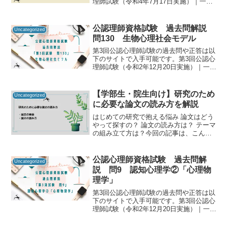
理師試験（令和4年7月17日実施）｜一般
社団法人日本心理研修センター公認心理
師資格試験の過去問をしっかりと振り返
ることで「自分に必要な知識は何か」を
公認理師資格試験 過去問解説
Uncategorized
知るための手がか...
問130 生物心理社会モデル
第3回公認心理師試験の過去問や正答は以
下のサイトで入手可能です。第3回公認心
理師試験（令和2年12月20日実施）｜一般
社団法人日本心理研修センター公認心理
師資格試験の過去問をしっかりと振り返
ることで「自分に必要な知識は何か」を
【学部生・院生向け】研究のため
Uncategorized
知るための手が...
に必要な論文の読み方を解説
はじめての研究で抱える悩み 論文はどう
やって探すの？ 論文の読み方は？ テーマ
の組み立て方は？今回の記事は、こんな
疑問に答える内容になっています。臨床
心理士の専門業務に「調査・研究」が含
まれているように、心理職にとって研究
公認心理師資格試験 過去問解
Uncategorized
は重要な仕事のひと...
説 問9 認知心理学②「心理物
理学」
第3回公認心理師試験の過去問や正答は以
下のサイトで入手可能です。第3回公認心
理師試験（令和2年12月20日実施）｜一般
社団法人日本心理研修センター公認心理
師資格試験の過去問をしっかりと振り返