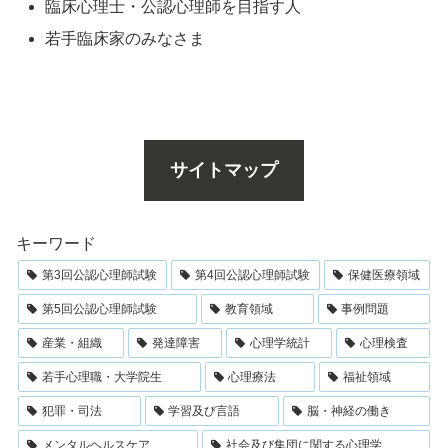
臨床心理士・公認心理師を目指す人
若手臨床家のみなさま
サイトマップ
キーワード
第3回公認心理師試験
第4回公認心理師試験
保健医療領域
第5回公認心理師試験
教育領域
事例問題
産業・組織
発達障害
心理学統計
心理検査
若手心理職・大学院生
心理療法
福祉領域
犯罪・司法
学習及び言語
脳・神経の働き
メンタルヘルスケア
社会及び集団に関する心理学