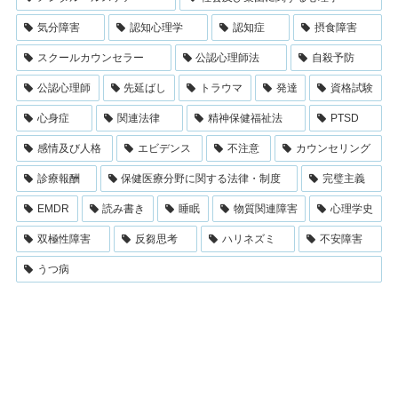
気分障害
認知心理学
認知症
摂食障害
スクールカウンセラー
公認心理師法
自殺予防
公認心理師
先延ばし
トラウマ
発達
資格試験
心身症
関連法律
精神保健福祉法
PTSD
感情及び人格
エビデンス
不注意
カウンセリング
診療報酬
保健医療分野に関する法律・制度
完璧主義
EMDR
読み書き
睡眠
物質関連障害
心理学史
双極性障害
反芻思考
ハリネズミ
不安障害
うつ病