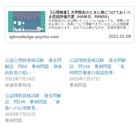
【心理検査】大学院生のときに身につけておくべ
き症状評価尺度（HAM-D、PANSS）
大学院生のときは聞いたことくらいはあっても、実際に項
目を見たり、内容について理解できていなかった心理検査
が沢山あります。なかでも心残りなのが、症状評価尺度
（構造化面接あるいは半構造化面接）を身につけなかった
ことです。心残りとなっている理由が...
2021.01.08
igknowledge-psycho.com
公認心理師資格試験 過去問
公認理師資格試験 過去問解
解説 問68 事例問題：身体
説 問144 事例問題 「長
的疾患の疑い
時間労働者の面談指導」
2021年7月14日
2023年7月17日
保健医療領域
事例問題
公認理師資格試験 過去問解
説 問146 事例問題 「家
族への心理教育」
2023年7月21日
事例問題