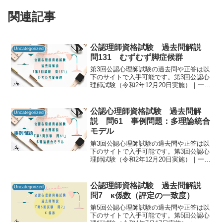
関連記事
公認理師資格試験 過去問解説
Uncategorized
問131 むずむず脚症候群
第3回公認心理師試験の過去問や正答は以
下のサイトで入手可能です。第3回公認心
理師試験（令和2年12月20日実施）｜一般
社団法人日本心理研修センター公認心理
師資格試験の過去問をしっかりと振り返
ることで「自分に必要な知識は何か」を
公認心理師資格試験 過去問解
Uncategorized
知るための手が...
説 問61 事例問題：多理論統合
モデル
第3回公認心理師試験の過去問や正答は以
下のサイトで入手可能です。第3回公認心
理師試験（令和2年12月20日実施）｜一般
社団法人日本心理研修センター公認心理
師資格試験の過去問をしっかりと振り返
ることで「自分に必要な知識は何か」を
公認理師資格試験 過去問解説
Uncategorized
知るための手が...
問7 κ係数（評定の一致度）
第5回公認心理師試験の過去問や正答は以
下のサイトで入手可能です。第5回公認心