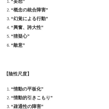
“妄想”
“概念の統合障害”
“幻覚による行動”
“興奮、誇大性”
“猜疑心”
“敵意”
【陰性尺度】
“情動の平板化”
“情動的引きこもり”
“疎通性の障害”