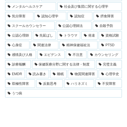
メンタルヘルスケア
社会及び集団に関する心理学
気分障害
認知心理学
認知症
摂食障害
スクールカウンセラー
公認心理師法
自殺予防
公認心理師
先延ばし
トラウマ
発達
資格試験
心身症
関連法律
精神保健福祉法
PTSD
感情及び人格
エビデンス
不注意
カウンセリング
診療報酬
保健医療分野に関する法律・制度
完璧主義
EMDR
読み書き
睡眠
物質関連障害
心理学史
双極性障害
反芻思考
ハリネズミ
不安障害
うつ病