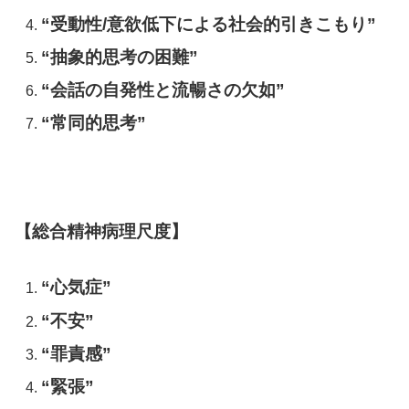
“受動性/意欲低下による社会的引きこもり”
“抽象的思考の困難”
“会話の自発性と流暢さの欠如”
“常同的思考”
【総合精神病理尺度】
“心気症”
“不安”
“罪責感”
“緊張”