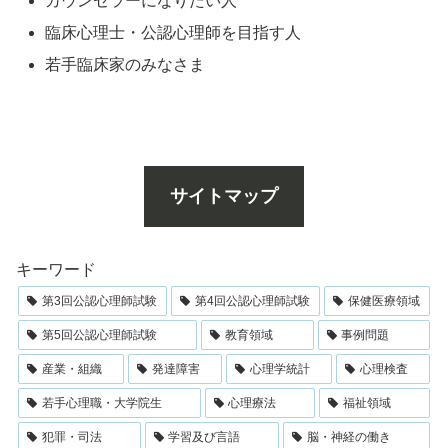
カウンセラーになりたい人
臨床心理士・公認心理師を目指す人
若手臨床家のみなさま
サイトマップ
キーワード
第3回公認心理師試験
第4回公認心理師試験
保健医療領域
第5回公認心理師試験
教育領域
事例問題
産業・組織
発達障害
心理学統計
心理検査
若手心理職・大学院生
心理療法
福祉領域
犯罪・司法
学習及び言語
脳・神経の働き