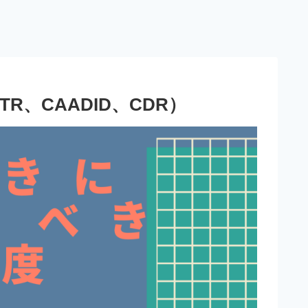
、CAADID、CDR）