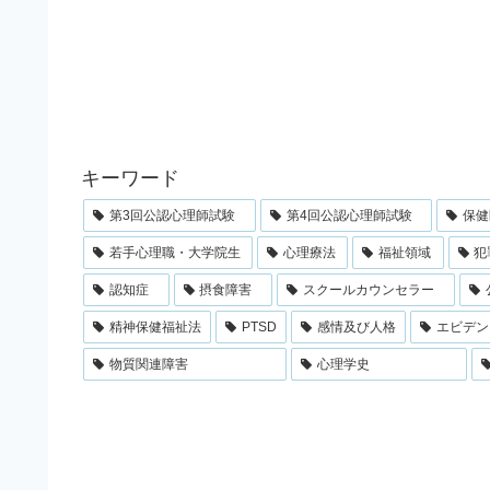
キーワード
第3回公認心理師試験
第4回公認心理師試験
保健
若手心理職・大学院生
心理療法
福祉領域
犯
認知症
摂食障害
スクールカウンセラー
精神保健福祉法
PTSD
感情及び人格
エビデン
物質関連障害
心理学史