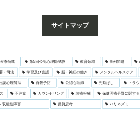
サイトマップ
医療領域
第5回公認心理師試験
教育領域
事例問題
罪・司法
学習及び言語
脳・神経の働き
メンタルヘルスケア
公認心理師法
自殺予防
公認心理師
先延ばし
トラウ
ス
不注意
カウンセリング
診療報酬
保健医療分野に関する
双極性障害
反芻思考
ハリネズミ