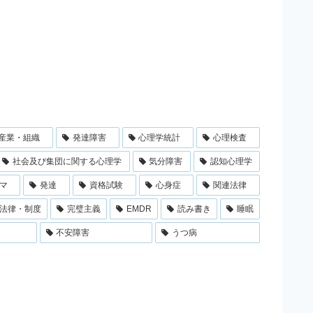
産業・組織
発達障害
心理学統計
心理検査
社会及び集団に関する心理学
気分障害
認知心理学
マ
発達
資格試験
心身症
関連法律
法律・制度
完璧主義
EMDR
読み書き
睡眠
不安障害
うつ病