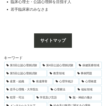
臨床心理士・公認心理師を目指す人
若手臨床家のみなさま
サイトマップ
キーワード
第3回公認心理師試験
第4回公認心理師試験
保健医療領域
第5回公認心理師試験
教育領域
事例問題
産業・組織
発達障害
心理学統計
心理検査
若手心理職・大学院生
心理療法
福祉領域
犯罪・司法
学習及び言語
脳・神経の働き
メンタルヘルスケア
社会及び集団に関する心理学