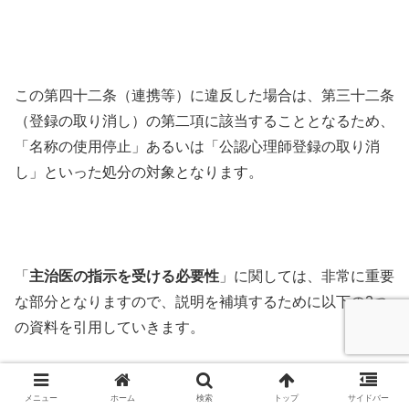
この第四十二条（連携等）に違反した場合は、第三十二条
（登録の取り消し）の第二項に該当することとなるため、
「名称の使用停止」あるいは「公認心理師登録の取り消
し」といった処分の対象となります。
「
主治医の指示を受ける必要性
」に関しては、非常に重要
な部分となりますので、説明を補填するために以下の2つ
の資料を引用していきます。
厚生労働省｜公認心理師法第42条第2項に係る主治の医師
メニュー
ホーム
検索
トップ
サイドバー
の指示に関する運用基準について