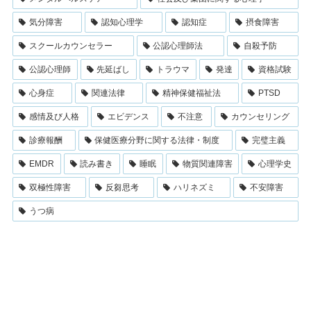
気分障害
認知心理学
認知症
摂食障害
スクールカウンセラー
公認心理師法
自殺予防
公認心理師
先延ばし
トラウマ
発達
資格試験
心身症
関連法律
精神保健福祉法
PTSD
感情及び人格
エビデンス
不注意
カウンセリング
診療報酬
保健医療分野に関する法律・制度
完璧主義
EMDR
読み書き
睡眠
物質関連障害
心理学史
双極性障害
反芻思考
ハリネズミ
不安障害
うつ病