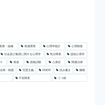
産業・組織
発達障害
心理学統計
心理検査
社会及び集団に関する心理学
気分障害
認知心理学
マ
発達
資格試験
心身症
関連法律
法律・制度
完璧主義
EMDR
読み書き
睡眠
不安障害
うつ病