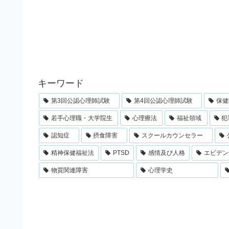
キーワード
第3回公認心理師試験
第4回公認心理師試験
保健
若手心理職・大学院生
心理療法
福祉領域
犯
認知症
摂食障害
スクールカウンセラー
精神保健福祉法
PTSD
感情及び人格
エビデン
物質関連障害
心理学史