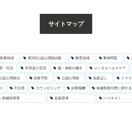
サイトマップ
医療領域
第5回公認心理師試験
教育領域
事例問題
罪・司法
学習及び言語
脳・神経の働き
メンタルヘルスケア
公認心理師法
自殺予防
公認心理師
先延ばし
トラウ
ス
不注意
カウンセリング
診療報酬
保健医療分野に関する
双極性障害
反芻思考
ハリネズミ