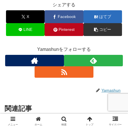
シェアする
X
Facebook
はてブ
LINE
Pinterest
コピー
Yamashunをフォローする
Yamashun
関連記事
メニュー
ホーム
検索
トップ
サイドバー
公認理師資格試験 過去問解説
Uncategorized