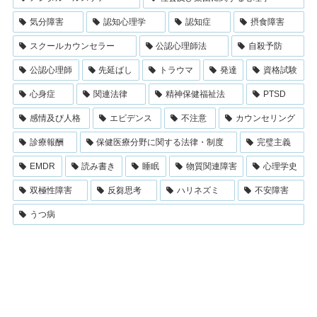
気分障害
認知心理学
認知症
摂食障害
スクールカウンセラー
公認心理師法
自殺予防
公認心理師
先延ばし
トラウマ
発達
資格試験
心身症
関連法律
精神保健福祉法
PTSD
感情及び人格
エビデンス
不注意
カウンセリング
診療報酬
保健医療分野に関する法律・制度
完璧主義
EMDR
読み書き
睡眠
物質関連障害
心理学史
双極性障害
反芻思考
ハリネズミ
不安障害
うつ病