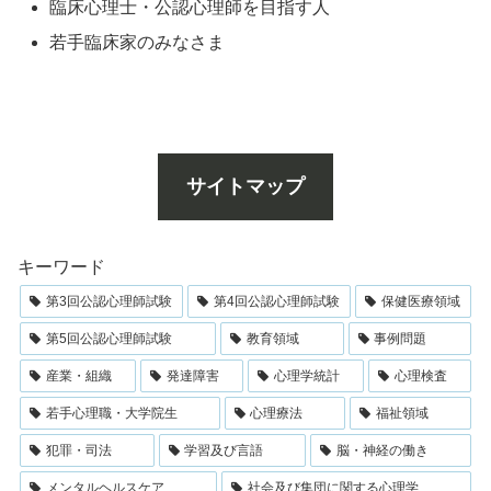
臨床心理士・公認心理師を目指す人
若手臨床家のみなさま
サイトマップ
キーワード
第3回公認心理師試験
第4回公認心理師試験
保健医療領域
第5回公認心理師試験
教育領域
事例問題
産業・組織
発達障害
心理学統計
心理検査
若手心理職・大学院生
心理療法
福祉領域
犯罪・司法
学習及び言語
脳・神経の働き
メンタルヘルスケア
社会及び集団に関する心理学