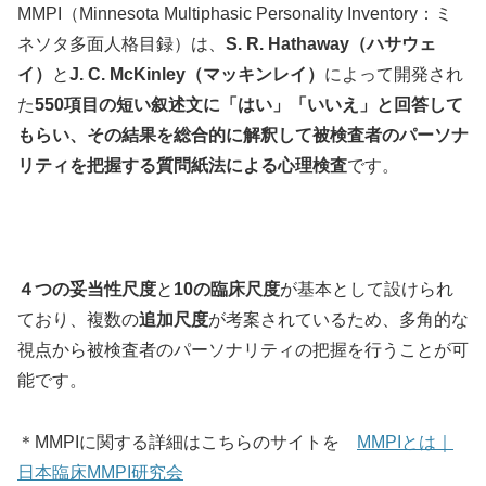
MMPI（Minnesota Multiphasic Personality Inventory：ミ
ネソタ多面人格目録）は、
S. R. Hathaway（ハサウェ
イ）
と
J. C. McKinley（マッキンレイ）
によって開発され
た
550項目の短い叙述文に「はい」「いいえ」と回答して
もらい、その結果を総合的に解釈して被検査者のパーソナ
リティを把握する質問紙法による心理検査
です。
４つの妥当性尺度
と
10の臨床尺度
が基本として設けられ
ており、複数の
追加尺度
が考案されているため、多角的な
視点から被検査者のパーソナリティの把握を行うことが可
能です。
＊MMPIに関する詳細はこちらのサイトを
MMPIとは｜
日本臨床MMPI研究会