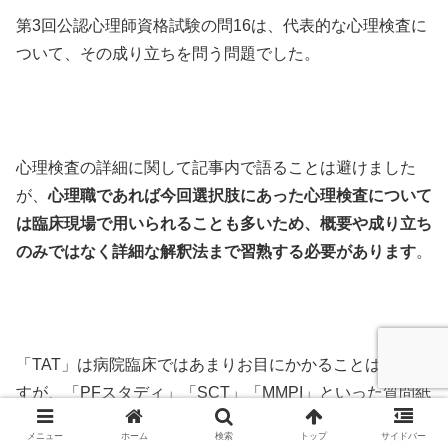
第3回公認心理師資格試験の問16は、代表的な心理検査に
ついて、その成り立ちを問う問題でした。
心理検査の詳細に関して記事内で語ることは避けました
が、
心理職であれば今回選択肢にあった心理検査について
は臨床現場で用いられることも多いため、概要や成り立ち
のみではなく詳細な解釈法まで習熟する必要があります
。
「TAT」は病院臨床ではあまりお目にかかることはないで
すが、「PFスタディ」「SCT」「MMPI」といった質問紙
法による心理検査や「ロールシャッハ・テスト」はよく実
メニュー
ホーム
検索
トップ
サイドバー