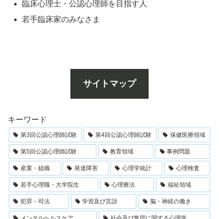
臨床心理士・公認心理師を目指す人
若手臨床家のみなさま
サイトマップ
キーワード
第3回公認心理師試験
第4回公認心理師試験
保健医療領域
第5回公認心理師試験
教育領域
事例問題
産業・組織
発達障害
心理学統計
心理検査
若手心理職・大学院生
心理療法
福祉領域
犯罪・司法
学習及び言語
脳・神経の働き
メンタルヘルスケア
社会及び集団に関する心理学