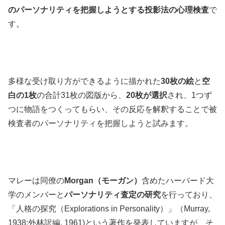
のパーソナリティを把握しようとする投影法の心理検査
で
す。
多様な受け取り方ができるように描かれた
30枚の絵
と
空
白の1枚
の合計31枚の図版から、
20枚が選択
され、1つず
つに物語をつくってもらい、その反応を解釈することで被
検査者のパーソナリティを把握しようと試みます。
マレーは同僚の
Morgan（モーガン）
含めたハーバード大
学のメンバーと
パーソナリティ査定の研究
を行っており、
「人格の探究（Explorations in Personality）」（Murray,
1938;外林訳編, 1961)という著作を発表していますが、そ