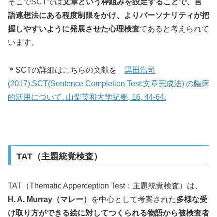
そこでSCTでは
文章という枠組みを設定することで、言
語連想法にある程度制限をかけ、よりパーソナリティが把
握しやすいように発展させた心理検査
であると考えられて
います。
＊SCTの詳細はこちらの文献を
黒田浩司
(2017).SCT(Sentence Completion Test:文章完成法) の臨床
的活用について. 山梨英和大学紀要, 16, 44-64.
TAT（主題統覚検査）
TAT（Thematic Apperception Test：主題統覚検査）は、
H. A. Murray（マレー）
を中心として考案された
多様な受
け取り方ができる
絵に対してつくられる物語から被検査者