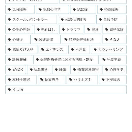
気分障害
認知心理学
認知症
摂食障害
スクールカウンセラー
公認心理師法
自殺予防
公認心理師
先延ばし
トラウマ
発達
資格試験
心身症
関連法律
精神保健福祉法
PTSD
感情及び人格
エビデンス
不注意
カウンセリング
診療報酬
保健医療分野に関する法律・制度
完璧主義
EMDR
読み書き
睡眠
物質関連障害
心理学史
双極性障害
反芻思考
ハリネズミ
不安障害
うつ病