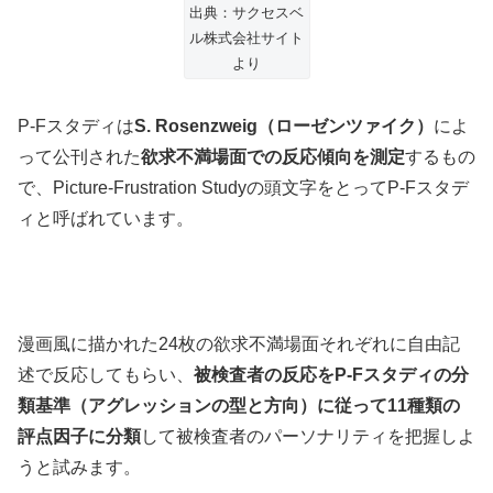
出典：サクセスベ
ル株式会社サイト
より
P-Fスタディは
S. Rosenzweig（ローゼンツァイク）
によ
って公刊された
欲求不満場面での反応傾向を測定
するもの
で、Picture-Frustration Studyの頭文字をとってP-Fスタデ
ィと呼ばれています。
漫画風に描かれた24枚の欲求不満場面それぞれに自由記
述で反応してもらい、
被検査者の反応をP-Fスタディの分
類基準（アグレッションの型と方向）に従って11種類の
評点因子に分類
して被検査者のパーソナリティを把握しよ
うと試みます。