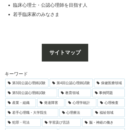
臨床心理士・公認心理師を目指す人
若手臨床家のみなさま
サイトマップ
キーワード
第3回公認心理師試験
第4回公認心理師試験
保健医療領域
第5回公認心理師試験
教育領域
事例問題
産業・組織
発達障害
心理学統計
心理検査
若手心理職・大学院生
心理療法
福祉領域
犯罪・司法
学習及び言語
脳・神経の働き