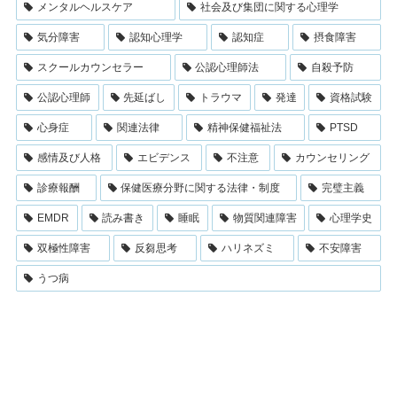
メンタルヘルスケア
社会及び集団に関する心理学
気分障害
認知心理学
認知症
摂食障害
スクールカウンセラー
公認心理師法
自殺予防
公認心理師
先延ばし
トラウマ
発達
資格試験
心身症
関連法律
精神保健福祉法
PTSD
感情及び人格
エビデンス
不注意
カウンセリング
診療報酬
保健医療分野に関する法律・制度
完璧主義
EMDR
読み書き
睡眠
物質関連障害
心理学史
双極性障害
反芻思考
ハリネズミ
不安障害
うつ病