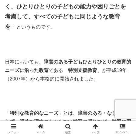
く、ひとりひとりの子どもの能力や困りごとを
考慮して、すべての子どもに同じような教育
を
」
というものです。
日本においても、
障害のある子どもひとりひとりの教育的
ニーズに沿った教育
である「
特別支援教育
」が平成19年
（2007年）から本格的に開始されました。
「
特別な教育的なニーズ
」とは、
障害のある・なしに関わ
らず、明確な理由のわからない学習の遅れなど、学習に困
難のあるすべての子どもが対象となる
と考えられていま
メニュー
ホーム
検索
トップ
サイドバー