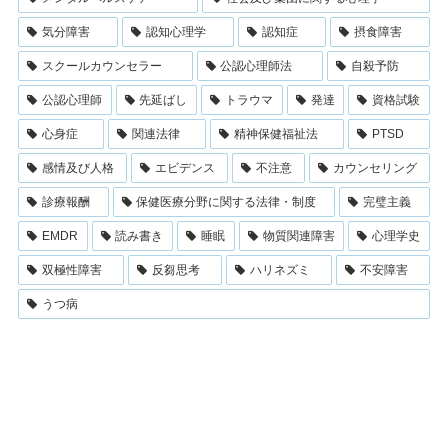
気分障害
認知心理学
認知症
摂食障害
スクールカウンセラー
公認心理師法
自殺予防
公認心理師
先延ばし
トラウマ
発達
資格試験
心身症
関連法律
精神保健福祉法
PTSD
感情及び人格
エビデンス
不注意
カウンセリング
診療報酬
保健医療分野に関する法律・制度
完璧主義
EMDR
読み書き
睡眠
物質関連障害
心理学史
双極性障害
反芻思考
ハリネズミ
不安障害
うつ病