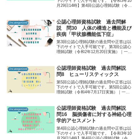
下のサイトで入手可能です。【令和3年10
月29日14時】第4回公認心理師試験（令和
3年9月19日実施）合格発表｜講習・試
験・登録｜一般財団法人 日本心理研修セ
ンター 公認心理試験公認心理師資格試験
公認心理師資格試験 過去問解
Uncategorized
の過去...
説 問30 人体の構造と機能及び
疾病「甲状腺機能低下症」
第3回公認心理師試験の過去問や正答は以
下のサイトで入手可能です。第3回公認心
理師試験（令和2年12月20日実施）｜一般
社団法人日本心理研修センター公認心理
師資格試験の過去問をしっかりと振り返
ることで「自分に必要な知識は何か」を
公認理師資格試験 過去問解説
Uncategorized
知るための手が...
問8 ヒューリスティックス
第5回公認心理師試験の過去問や正答は以
下のサイトで入手可能です。第5回公認心
理師試験（令和4年7月17日実施）｜一般
社団法人日本心理研修センター公認心理
師資格試験の過去問をしっかりと振り返
ることで「自分に必要な知識は何か」を
公認理師資格試験 過去問解説
Uncategorized
知るための手がか...
問16 脳損傷者に対する神経心理
学的アセスメント
第4回公認心理師試験の過去問や正答は以
下のサイトで入手可能です。【令和3年10
月29日14時】第4回公認心理師試験（令和