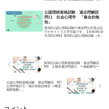
3年9月19日実施）合格発表｜講習・試
験・登録｜一般財団法人 日本心理研修セ
ンター 公認心理試験公認心理師資格試験
公認理師資格試験 過去問解説
Uncategorized
の過去...
問11 社会心理学 「集合的無
知」
第4回公認心理師試験の過去問や正答は以
下のサイトで入手可能です。【令和3年10
月29日14時】第4回公認心理師試験（令和
3年9月19日実施）合格発表｜講習・試
験・登録｜一般財団法人 日本心理研修セ
ンター 公認心理試験公認心理師資格試験
の過去...
第3回公認心理師資格試験 過去問解説
問5 人物名選択問題① 〜遊戯療法〜
公認心理師資格試験 過去問解説 問7
心理学統計①「統計的仮説検定（t検定、
相関係数）」
コメント