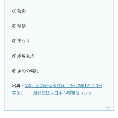
① 陰影
② 輻輳
③ 重なり
④ 線遠近法
⑤ きめの勾配
出典：
第3回公認心理師試験（令和2年12月20日
実施）｜一般社団法人日本心理研修センター