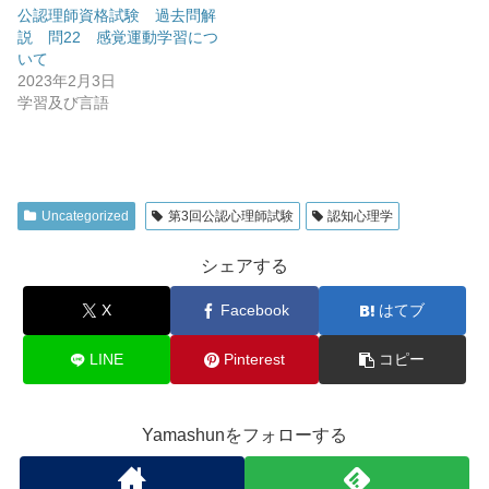
公認理師資格試験 過去問解
説 問22 感覚運動学習につ
いて
2023年2月3日
学習及び言語
Uncategorized
第3回公認心理師試験
認知心理学
シェアする
X
Facebook
はてブ
LINE
Pinterest
コピー
Yamashunをフォローする