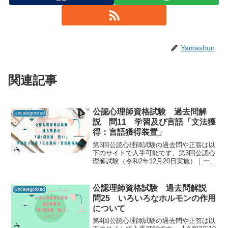
Yamashun
関連記事
公認心理師資格試験 過去問解
Uncategorized
説 問11 学習及び言語「文法獲
得：言語獲得装置」
第3回公認心理師試験の過去問や正答は以
下のサイトで入手可能です。第3回公認心
理師試験（令和2年12月20日実施）｜一般
社団法人日本心理研修センター公認心理
師資格試験の過去問をしっかりと振り返
ることで「自分に必要な知識は何か」を
公認理師資格試験 過去問解説
Uncategorized
知るための手が...
問25 いろいろなホルモンの作用
について
第4回公認心理師試験の過去問や正答は以