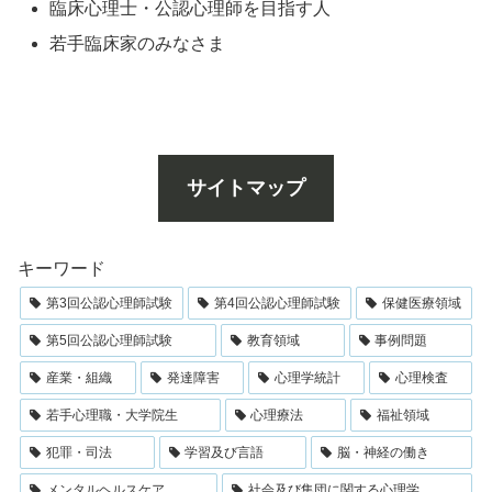
臨床心理士・公認心理師を目指す人
若手臨床家のみなさま
サイトマップ
キーワード
第3回公認心理師試験
第4回公認心理師試験
保健医療領域
第5回公認心理師試験
教育領域
事例問題
産業・組織
発達障害
心理学統計
心理検査
若手心理職・大学院生
心理療法
福祉領域
犯罪・司法
学習及び言語
脳・神経の働き
メンタルヘルスケア
社会及び集団に関する心理学