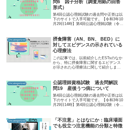
問6 因子分析（調査用紙の回答
形式）
第4回公認心理師試験の過去問や正答は以
下のサイトで入手可能です。【令和3年10
月29日14時】第4回公認心理師試験（令和
3年9月19日実施）合格発表｜講習・試
験・登録｜一般財団法人 日本心理研修セ
ンター 公認心理試験公認心理師資格試験
摂食障害（AN、BN、 BED）に
Uncategorized
の過去...
対してエビデンスの示されている
心理療法
この記事では、以前紹介したESTsのなか
から、特に摂食障害に関するエビデンス
が示された心理療法に関して紹介しま
す。ESTsやエビデンスに関しては、以下
の記事をご覧ください。今回紹介するの
は、摂食障害 神経性やせ症（Anorexia
公認理師資格試験 過去問解説
Uncategorized
ner...
問19 産後うつ病について
第4回公認心理師試験の過去問や正答は以
下のサイトで入手可能です。【令和3年10
月29日14時】第4回公認心理師試験（令和
3年9月19日実施）合格発表｜講習・試
験・登録｜一般財団法人 日本心理研修セ
ンター 公認心理試験公認心理師資格試験
「不注意」とはなにか：臨床場面
Uncategorized
の過去...
でも役立つ注意機能の分類と特徴