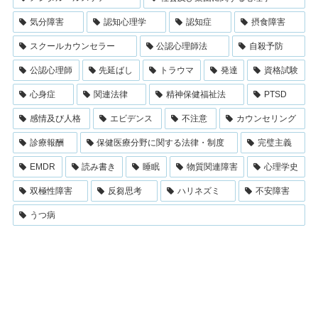
気分障害
認知心理学
認知症
摂食障害
スクールカウンセラー
公認心理師法
自殺予防
公認心理師
先延ばし
トラウマ
発達
資格試験
心身症
関連法律
精神保健福祉法
PTSD
感情及び人格
エビデンス
不注意
カウンセリング
診療報酬
保健医療分野に関する法律・制度
完璧主義
EMDR
読み書き
睡眠
物質関連障害
心理学史
双極性障害
反芻思考
ハリネズミ
不安障害
うつ病