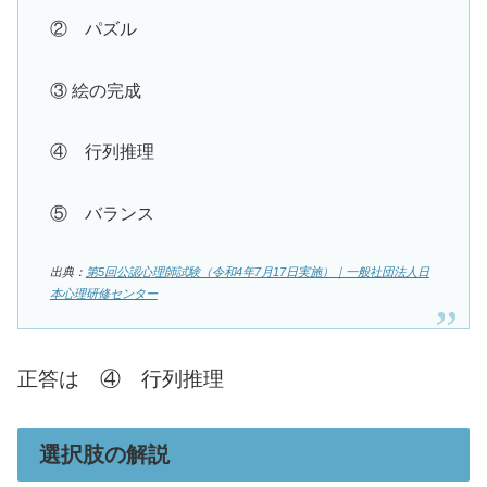
② パズル
③ 絵の完成
④ 行列推理
⑤ バランス
出典：
第5回公認心理師試験（令和4年7月17日実施）｜一般社団法人日
本心理研修センター
正答は ④ 行列推理
選択肢の解説