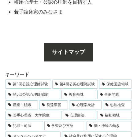
臨床心理士・公認心理師を目指す人
若手臨床家のみなさま
サイトマップ
キーワード
第3回公認心理師試験
第4回公認心理師試験
保健医療領域
第5回公認心理師試験
教育領域
事例問題
産業・組織
発達障害
心理学統計
心理検査
若手心理職・大学院生
心理療法
福祉領域
犯罪・司法
学習及び言語
脳・神経の働き
メンタルヘルスケア
社会及び集団に関する心理学