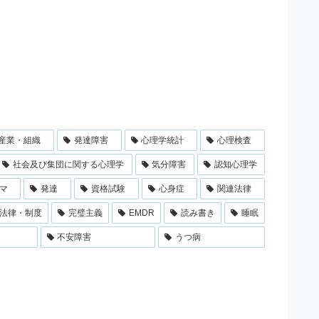
産業・組織
発達障害
心理学統計
心理検査
社会及び集団に関する心理学
気分障害
認知心理学
マ
発達
資格試験
心身症
関連法律
法律・制度
完璧主義
EMDR
読み書き
睡眠
不安障害
うつ病