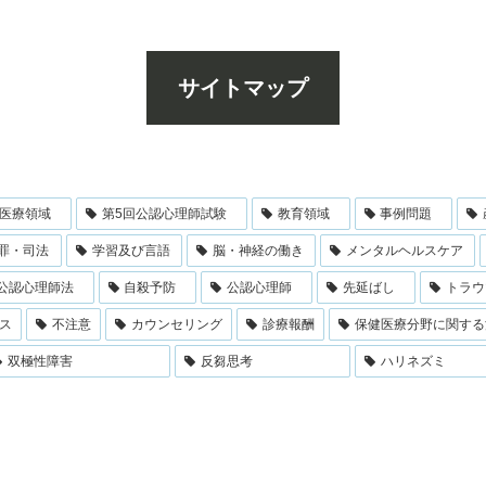
サイトマップ
医療領域
第5回公認心理師試験
教育領域
事例問題
罪・司法
学習及び言語
脳・神経の働き
メンタルヘルスケア
公認心理師法
自殺予防
公認心理師
先延ばし
トラウ
ス
不注意
カウンセリング
診療報酬
保健医療分野に関する
双極性障害
反芻思考
ハリネズミ