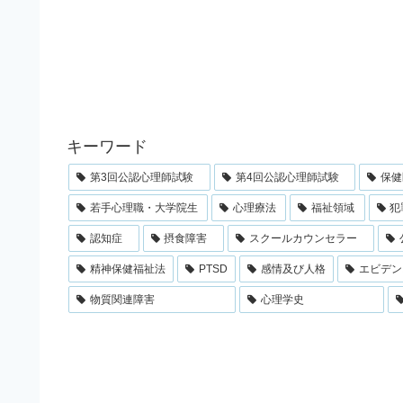
キーワード
第3回公認心理師試験
第4回公認心理師試験
保健
若手心理職・大学院生
心理療法
福祉領域
犯
認知症
摂食障害
スクールカウンセラー
精神保健福祉法
PTSD
感情及び人格
エビデン
物質関連障害
心理学史