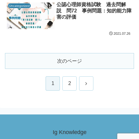
公認心理師資格試験 過去問解
Uncategorized
説 問72 事例問題：知的能力障
害の評価
2021.07.26
次のページ
次
1
2
へ
Ig Knowledge