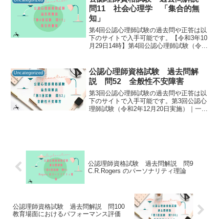
知るための手が...
問11 社会心理学 「集合的無
知」
第4回公認心理師試験の過去問や正答は以
下のサイトで入手可能です。【令和3年10
月29日14時】第4回公認心理師試験（令和
3年9月19日実施）合格発表｜講習・試
験・登録｜一般財団法人 日本心理研修セ
ンター 公認心理試験公認心理師資格試験
公認心理師資格試験 過去問解
Uncategorized
の過去...
説 問52 全般性不安障害
第3回公認心理師試験の過去問や正答は以
下のサイトで入手可能です。第3回公認心
理師試験（令和2年12月20日実施）｜一般
社団法人日本心理研修センター公認心理
師資格試験の過去問をしっかりと振り返
ることで「自分に必要な知識は何か」を
知るための手が...
公認理師資格試験 過去問解説 問9
C.R.Rogers のパーソナリティ理論
公認理師資格試験 過去問解説 問100
教育場面におけるパフォーマンス評価