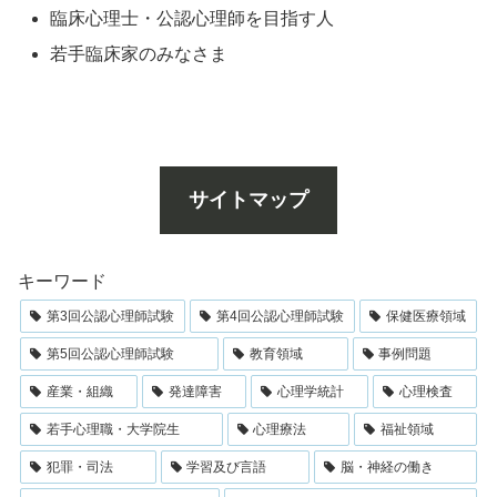
臨床心理士・公認心理師を目指す人
若手臨床家のみなさま
サイトマップ
キーワード
第3回公認心理師試験
第4回公認心理師試験
保健医療領域
第5回公認心理師試験
教育領域
事例問題
産業・組織
発達障害
心理学統計
心理検査
若手心理職・大学院生
心理療法
福祉領域
犯罪・司法
学習及び言語
脳・神経の働き