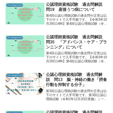
ることで「自分に必要な知識は何か」を
公認理師資格試験 過去問解説
Uncategorized
知るための手が...
問19 産後うつ病について
第4回公認心理師試験の過去問や正答は以
下のサイトで入手可能です。【令和3年10
月29日14時】第4回公認心理師試験（令和
3年9月19日実施）合格発表｜講習・試
験・登録｜一般財団法人 日本心理研修セ
ンター 公認心理試験公認心理師資格試験
公認理師資格試験 過去問解説
Uncategorized
の過去...
問35 「アドバンス・ケア・プラ
ンニング」について
第4回公認心理師試験の過去問や正答は以
下のサイトで入手可能です。【令和3年10
月29日14時】第4回公認心理師試験（令和
3年9月19日実施）合格発表｜講習・試
験・登録｜一般財団法人 日本心理研修セ
ンター 公認心理試験公認心理師資格試験
公認心理師資格試験 過去問解
Uncategorized
の過去...
説 問13 脳・神経の働き「摂食
行動を抑制する分子」
第3回公認心理師試験の過去問や正答は以
下のサイトで入手可能です。第3回公認心
理師試験（令和2年12月20日実施）｜一般
社団法人日本心理研修センター公認心理
師資格試験の過去問をしっかりと振り返
ることで「自分に必要な知識は何か」を
公認理師資格試験 過去問解説
Uncategorized