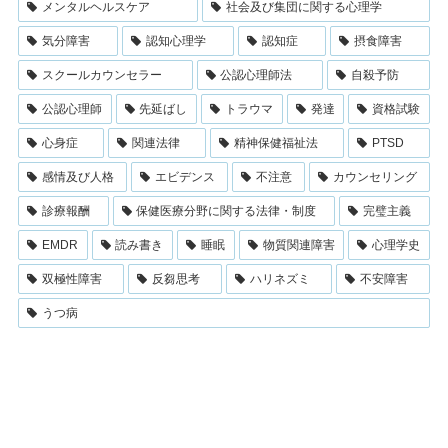
メンタルヘルスケア
社会及び集団に関する心理学
気分障害
認知心理学
認知症
摂食障害
スクールカウンセラー
公認心理師法
自殺予防
公認心理師
先延ばし
トラウマ
発達
資格試験
心身症
関連法律
精神保健福祉法
PTSD
感情及び人格
エビデンス
不注意
カウンセリング
診療報酬
保健医療分野に関する法律・制度
完璧主義
EMDR
読み書き
睡眠
物質関連障害
心理学史
双極性障害
反芻思考
ハリネズミ
不安障害
うつ病