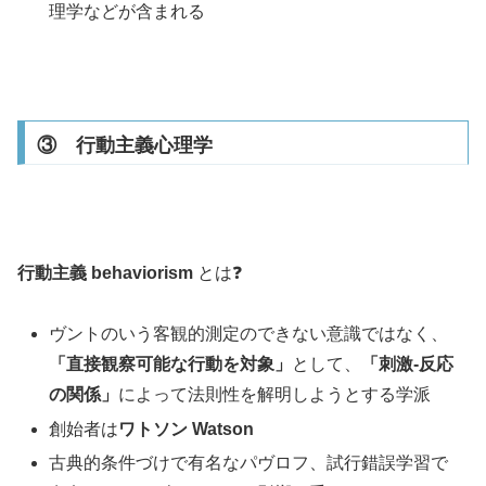
理学などが含まれる
③ 行動主義心理学
行動主義 behaviorism
とは❓
ヴントのいう客観的測定のできない意識ではなく、
「
直接観察可能な行動を対象
」
として、
「
刺激-反応
の関係
」
によって法則性を解明しようとする学派
創始者は
ワトソン Watson
古典的条件づけで有名なパヴロフ、試行錯誤学習で