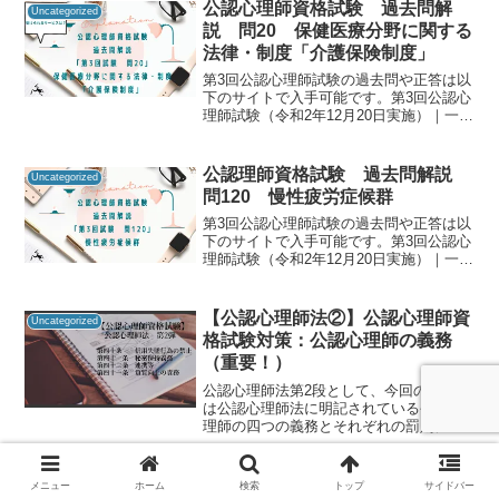
公認心理師資格試験 過去問解
Uncategorized
説 問20 保健医療分野に関する
法律・制度「介護保険制度」
第3回公認心理師試験の過去問や正答は以
下のサイトで入手可能です。第3回公認心
理師試験（令和2年12月20日実施）｜一般
社団法人日本心理研修センター公認心理
師資格試験の過去問をしっかりと振り返
ることで「自分に必要な知識は何か」を
公認理師資格試験 過去問解説
Uncategorized
知るための手が...
問120 慢性疲労症候群
第3回公認心理師試験の過去問や正答は以
下のサイトで入手可能です。第3回公認心
理師試験（令和2年12月20日実施）｜一般
社団法人日本心理研修センター公認心理
師資格試験の過去問をしっかりと振り返
ることで「自分に必要な知識は何か」を
【公認心理師法②】公認心理師資
Uncategorized
知るための手が...
格試験対策：公認心理師の義務
（重要！）
公認心理師法第2段として、今回の記事で
は公認心理師法に明記されている公認心
理師の四つの義務とそれぞれの罰則につ
いて解説します！公認心理師法のなかで
も一番重要な部分になりますので、解釈
も含めてしっかりと押さえておきましょ
公認理師資格試験 過去問解説
メニュー
ホーム
検索
トップ
サイドバー
Uncategorized
う。この記事で説明する...