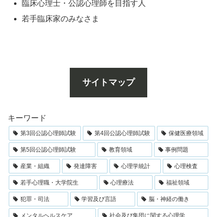
臨床心理士・公認心理師を目指す人
若手臨床家のみなさま
サイトマップ
キーワード
第3回公認心理師試験
第4回公認心理師試験
保健医療領域
第5回公認心理師試験
教育領域
事例問題
産業・組織
発達障害
心理学統計
心理検査
若手心理職・大学院生
心理療法
福祉領域
犯罪・司法
学習及び言語
脳・神経の働き
メンタルヘルスケア
社会及び集団に関する心理学