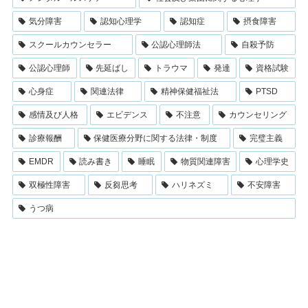
気分障害
認知心理学
認知症
摂食障害
スクールカウンセラー
公認心理師法
自殺予防
公認心理師
先延ばし
トラウマ
発達
資格試験
心身症
関連法律
精神保健福祉法
PTSD
感情及び人格
エビデンス
不注意
カウンセリング
診療報酬
保健医療分野に関する法律・制度
完璧主義
EMDR
読み書き
睡眠
物質関連障害
心理学史
双極性障害
反芻思考
ハリネズミ
不安障害
うつ病