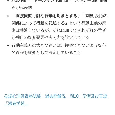
ハル Hull
、
トールマン Tolman
、
スキナー Skinner
らが代表的
「
直接観察可能な行動を対象とする
」「
刺激-反応の
関係によって行動を記述する
」
という行動主義の原
則は共通しているが、それに加えてそれぞれの学者
が独自の媒介要因や考え方を設定している
行動主義との大きな違いは、観察できないような心
的過程を媒介として設定していること
公認心理師資格試験 過去問解説 問10 学習及び言語
「潜在学習」