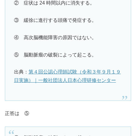
② 症状は 24 時間以内に消失する。
③ 緩徐に進行する頭痛で発症する。
④ 高次脳機能障害の原因ではない。
⑤ 脳動脈瘤の破裂によって起こる。
出典：
第４回公認心理師試験（令和３年９月１９
日実施）｜一般社団法人日本心理研修センター
正答は ⑤