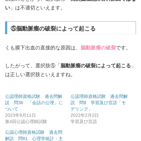
い
」は不適切といえます。
⑤脳動脈瘤の破裂によって起こる
くも膜下出血の直接的な原因は、
脳動脈瘤の破裂
です。
したがって、選択肢⑤「
脳動脈瘤の破裂によって起こる
」
は正しい選択肢といえますね。
公認理師資格試験 過去問解
公認理師資格試験 過去問解
説 問36 「会話の公理」に
説 問8 学習及び言語「モ
ついて
デリング」
2023年9月11日
2022年2月2日
第4回公認心理師試験
学習及び言語
公認心理師資格試験 過去問
解説 問81 心理学統計：主