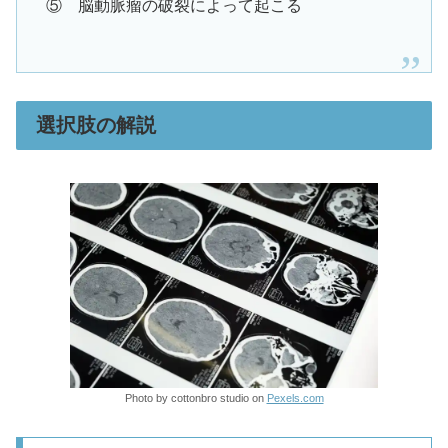
⑤ 脳動脈瘤の破裂によって起こる
選択肢の解説
Photo by cottonbro studio on
Pexels.com