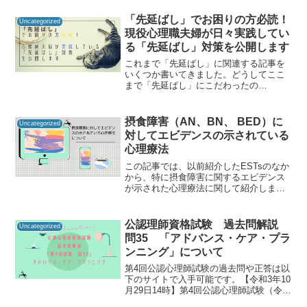
師資格試験の過去問をしっかりと振り返
ることで「自分に必要な知識は何か」を
「先延ばし」でお困りの方必読！
Uncategorized
知るための手が...
現役心理職夫婦が日々実践してい
る「先延ばし」対策を公開します
これまで「先延ばし」に関連する記事を
いくつか書いてきました。どうしてここ
まで「先延ばし」にこだわったの
か・・・。ズバリ言いますが、わたした
ちは夫婦どちらも「先延ばし」がかなり
多いのです！この記事では「先延ばし」
摂食障害（AN、BN、 BED）に
Uncategorized
の介入事例ということで、われわ...
対してエビデンスの示されている
心理療法
この記事では、以前紹介したESTsのなか
から、特に摂食障害に関するエビデンス
が示された心理療法に関して紹介しま
す。ESTsやエビデンスに関しては、以下
の記事をご覧ください。今回紹介するの
は、摂食障害 神経性やせ症（Anorexia
公認理師資格試験 過去問解説
Uncategorized
ner...
問35 「アドバンス・ケア・プラ
ンニング」について
第4回公認心理師試験の過去問や正答は以
下のサイトで入手可能です。【令和3年10
月29日14時】第4回公認心理師試験（令和
3年9月19日実施）合格発表｜講習・試