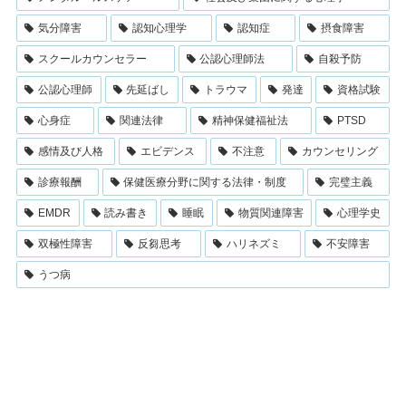
気分障害
認知心理学
認知症
摂食障害
スクールカウンセラー
公認心理師法
自殺予防
公認心理師
先延ばし
トラウマ
発達
資格試験
心身症
関連法律
精神保健福祉法
PTSD
感情及び人格
エビデンス
不注意
カウンセリング
診療報酬
保健医療分野に関する法律・制度
完璧主義
EMDR
読み書き
睡眠
物質関連障害
心理学史
双極性障害
反芻思考
ハリネズミ
不安障害
うつ病