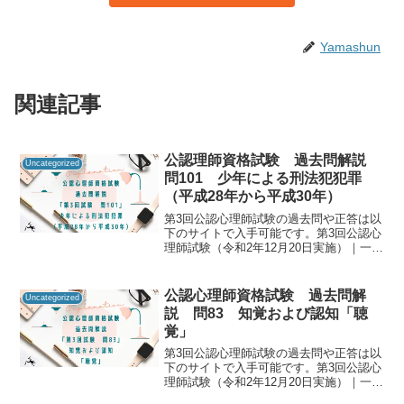
Yamashun
関連記事
公認理師資格試験 過去問解説
Uncategorized
問101 少年による刑法犯犯罪
（平成28年から平成30年）
第3回公認心理師試験の過去問や正答は以
下のサイトで入手可能です。第3回公認心
理師試験（令和2年12月20日実施）｜一般
社団法人日本心理研修センター公認心理
師資格試験の過去問をしっかりと振り返
ることで「自分に必要な知識は何か」を
公認心理師資格試験 過去問解
Uncategorized
知るための手が...
説 問83 知覚および認知「聴
覚」
第3回公認心理師試験の過去問や正答は以
下のサイトで入手可能です。第3回公認心
理師試験（令和2年12月20日実施）｜一般
社団法人日本心理研修センター公認心理