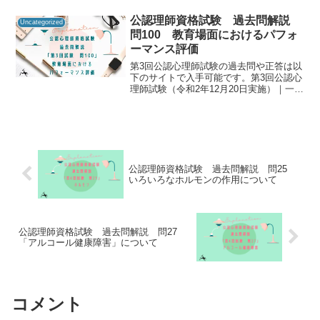
験・登録｜一般財団法人 日本心理研修セ
ンター 公認心理試験公認心理師資格試験
公認理師資格試験 過去問解説
Uncategorized
の過去...
問100 教育場面におけるパフォ
ーマンス評価
第3回公認心理師試験の過去問や正答は以
下のサイトで入手可能です。第3回公認心
理師試験（令和2年12月20日実施）｜一般
社団法人日本心理研修センター公認心理
師資格試験の過去問をしっかりと振り返
ることで「自分に必要な知識は何か」を
知るための手が...
公認理師資格試験 過去問解説 問25
いろいろなホルモンの作用について
公認理師資格試験 過去問解説 問27
「アルコール健康障害」について
コメント