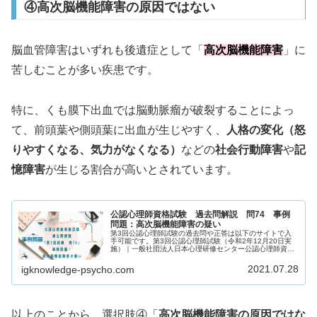
④高次脳機能障害の原因ではない
脳血管障害はいずれも後遺症として「
高次脳機能障害
」に
苦しむことが多い疾患です。
特に、くも膜下出血では脳動脈瘤が破裂することによっ
て、前頭葉や側頭葉に出血が生じやすく、
人格の変化（怒
りやすくなる、気力がなくなる）
などの
社会行動障害
や
記
憶障害
が生じる割合が高いとされています。
公認心理師資格試験 過去問解説 問74 事例
問題：高次脳機能障害の疑い
第3回公認心理師試験の過去問や正答は以下のサイトで入
手可能です。第3回公認心理師試験（令和2年12月20日実
施）｜一般社団法人日本心理研修センター公認心理師資格
試験の過去問をしっかりと振り返ることで「自分に必要な
知識は何か」を知るための手が...
2021.07.28
igknowledge-psycho.com
以上のことから、選択肢④「
高次脳機能障害の原因ではな