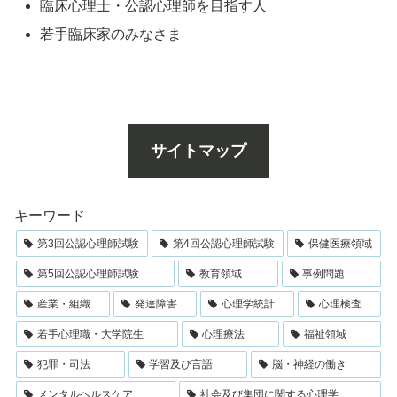
臨床心理士・公認心理師を目指す人
若手臨床家のみなさま
サイトマップ
キーワード
第3回公認心理師試験
第4回公認心理師試験
保健医療領域
第5回公認心理師試験
教育領域
事例問題
産業・組織
発達障害
心理学統計
心理検査
若手心理職・大学院生
心理療法
福祉領域
犯罪・司法
学習及び言語
脳・神経の働き
メンタルヘルスケア
社会及び集団に関する心理学