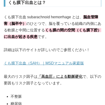
くも膜下出血とは？
くも膜下出血 subarachnoid hemorrhage とは、
脳血管障
害（脳卒中）
のひとつで、脳を覆っている組織の内側にあ
る軟膜と中間に位置する
くも膜の間の空間（くも膜下腔）
に出血が起きる疾患
です。
詳細は以下のサイトが詳しいのでご参照ください！
くも膜下出血（SAH）｜MSDマニュアル家庭版
最大のリスク因子は
「高血圧」による動脈硬化
で、以下の
要因もリスク因子となっています。
不整脈
糖尿病