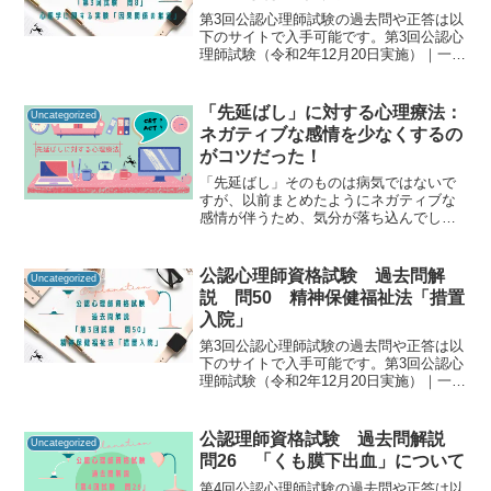
第3回公認心理師試験の過去問や正答は以
下のサイトで入手可能です。第3回公認心
理師試験（令和2年12月20日実施）｜一般
社団法人日本心理研修センター公認心理
師資格試験の過去問をしっかりと振り返
ることで「自分に必要な知識は何か」を
「先延ばし」に対する心理療法：
Uncategorized
知るための手が...
ネガティブな感情を少なくするの
がコツだった！
「先延ばし」そのものは病気ではないで
すが、以前まとめたようにネガティブな
感情が伴うため、気分が落ち込んでしま
うことも多く、学業や仕事のパフォーマ
ンス低下に繋がることが多いです。 そう
はいっても、「先延ばし」ってなかなか
公認心理師資格試験 過去問解
Uncategorized
やめられないよ もち...
説 問50 精神保健福祉法「措置
入院」
第3回公認心理師試験の過去問や正答は以
下のサイトで入手可能です。第3回公認心
理師試験（令和2年12月20日実施）｜一般
社団法人日本心理研修センター公認心理
師資格試験の過去問をしっかりと振り返
ることで「自分に必要な知識は何か」を
公認理師資格試験 過去問解説
Uncategorized
知るための手が...
問26 「くも膜下出血」について
第4回公認心理師試験の過去問や正答は以