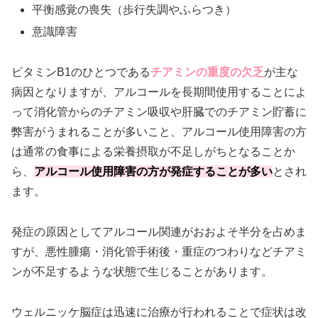
平衡感覚の喪失（歩行失調やふらつき）
意識障害
ビタミンB1のひとつである
チアミンの重度の欠乏
が主な
病因となりますが、アルコールを長期間使用することによ
って消化管からのチアミン吸収や肝臓でのチアミン貯蓄に
弊害がうまれることが多いこと、アルコール使用障害の方
は通常の食事による栄養摂取が不足しがちとなることか
ら、
アルコール使用障害の方が発症することが多い
とされ
ます。
発症の原因としてアルコール関連がおおよそ半分を占めま
すが、悪性腫瘍・消化管手術後・重症のつわりなどチアミ
ンが不足するような状態で生じることがあります。
ウェルニッケ脳症は迅速に治療が行われることで症状は改