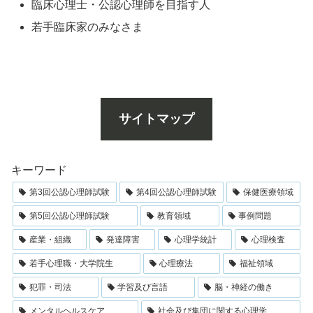
臨床心理士・公認心理師を目指す人
若手臨床家のみなさま
サイトマップ
キーワード
第3回公認心理師試験
第4回公認心理師試験
保健医療領域
第5回公認心理師試験
教育領域
事例問題
産業・組織
発達障害
心理学統計
心理検査
若手心理職・大学院生
心理療法
福祉領域
犯罪・司法
学習及び言語
脳・神経の働き
メンタルヘルスケア
社会及び集団に関する心理学