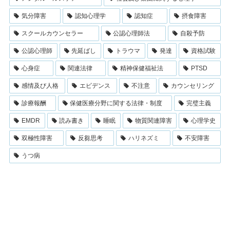
気分障害
認知心理学
認知症
摂食障害
スクールカウンセラー
公認心理師法
自殺予防
公認心理師
先延ばし
トラウマ
発達
資格試験
心身症
関連法律
精神保健福祉法
PTSD
感情及び人格
エビデンス
不注意
カウンセリング
診療報酬
保健医療分野に関する法律・制度
完璧主義
EMDR
読み書き
睡眠
物質関連障害
心理学史
双極性障害
反芻思考
ハリネズミ
不安障害
うつ病