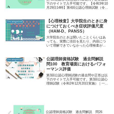
下のサイトで入手可能です。【令和3年10
月29日14時】第4回公認心理師試験（令和
3年9月19日実施）合格発表｜講習・試
験・登録｜一般財団法人 日本心理研修セ
ンター 公認心理試験公認心理師資格試験
【心理検査】大学院生のときに身
Uncategorized
の過去...
につけておくべき症状評価尺度
（HAM-D、PANSS）
大学院生のときは聞いたことくらいはあ
っても、実際に項目を見たり、内容につ
いて理解できていなかった心理検査が沢
山あります。なかでも心残りなのが、症
状評価尺度（構造化面接あるいは半構造
化面接）を身につけなかったことです。
公認理師資格試験 過去問解説
Uncategorized
心残りとなっている理由が...
問100 教育場面におけるパフォ
ーマンス評価
第3回公認心理師試験の過去問や正答は以
下のサイトで入手可能です。第3回公認心
理師試験（令和2年12月20日実施）｜一般
社団法人日本心理研修センター公認心理
師資格試験の過去問をしっかりと振り返
ることで「自分に必要な知識は何か」を
知るための手が...
公認理師資格試験 過去問解説 問26