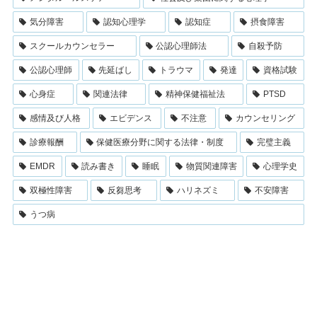
気分障害
認知心理学
認知症
摂食障害
スクールカウンセラー
公認心理師法
自殺予防
公認心理師
先延ばし
トラウマ
発達
資格試験
心身症
関連法律
精神保健福祉法
PTSD
感情及び人格
エビデンス
不注意
カウンセリング
診療報酬
保健医療分野に関する法律・制度
完璧主義
EMDR
読み書き
睡眠
物質関連障害
心理学史
双極性障害
反芻思考
ハリネズミ
不安障害
うつ病