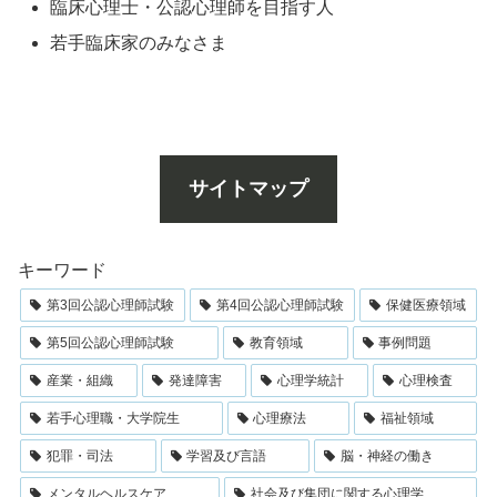
臨床心理士・公認心理師を目指す人
若手臨床家のみなさま
サイトマップ
キーワード
第3回公認心理師試験
第4回公認心理師試験
保健医療領域
第5回公認心理師試験
教育領域
事例問題
産業・組織
発達障害
心理学統計
心理検査
若手心理職・大学院生
心理療法
福祉領域
犯罪・司法
学習及び言語
脳・神経の働き
メンタルヘルスケア
社会及び集団に関する心理学