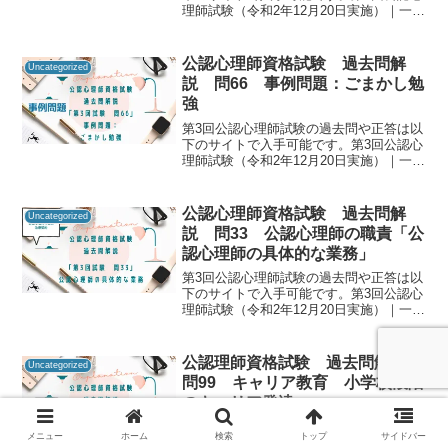
理師試験（令和2年12月20日実施）｜一般
社団法人日本心理研修センター公認心理
師資格試験の過去問をしっかりと振り返
ることで「自分に必要な知識は何か」を
公認心理師資格試験 過去問解
Uncategorized
知るための手が...
説 問66 事例問題：ごまかし勉
強
第3回公認心理師試験の過去問や正答は以
下のサイトで入手可能です。第3回公認心
理師試験（令和2年12月20日実施）｜一般
社団法人日本心理研修センター公認心理
師資格試験の過去問をしっかりと振り返
ることで「自分に必要な知識は何か」を
公認心理師資格試験 過去問解
Uncategorized
知るための手が...
説 問33 公認心理師の職責「公
認心理師の具体的な業務」
第3回公認心理師試験の過去問や正答は以
下のサイトで入手可能です。第3回公認心
理師試験（令和2年12月20日実施）｜一般
社団法人日本心理研修センター公認心理
師資格試験の過去問をしっかりと振り返
ることで「自分に必要な知識は何か」を
公認理師資格試験 過去問解説
Uncategorized
知るための手が...
問99 キャリア教育 小学校段階
のキャリア発達
第3回公認心理師試験の過去問や正答は以
メニュー
ホーム
検索
トップ
サイドバー
下のサイトで入手可能です。第3回公認心