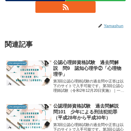
Yamashun
関連記事
公認心理師資格試験 過去問解
Uncategorized
説 問9 認知心理学②「心理物
理学」
第3回公認心理師試験の過去問や正答は以
下のサイトで入手可能です。第3回公認心
理師試験（令和2年12月20日実施）｜一般
社団法人日本心理研修センター公認心理
師資格試験の過去問をしっかりと振り返
ることで「自分に必要な知識は何か」を
公認理師資格試験 過去問解説
Uncategorized
知るための手が...
問101 少年による刑法犯犯罪
（平成28年から平成30年）
第3回公認心理師試験の過去問や正答は以
下のサイトで入手可能です。第3回公認心