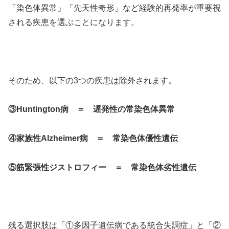
「染色体異常」「先天性奇形」など経験的再発率が重要視
される疾患を選ぶことになります。
そのため、以下の3つの疾患は除外されます。
③Huntington病 ＝ 遅発性の常染色体異常
④家族性Alzheimer病 ＝ 常染色体優性遺伝
⑤筋緊張性ジストロフィー ＝ 常染色体劣性遺伝
残る選択肢は「①多因子遺伝病である統合失調症」と「②