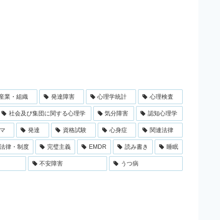
産業・組織
発達障害
心理学統計
心理検査
社会及び集団に関する心理学
気分障害
認知心理学
マ
発達
資格試験
心身症
関連法律
法律・制度
完璧主義
EMDR
読み書き
睡眠
不安障害
うつ病