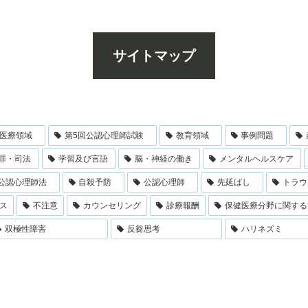
サイトマップ
医療領域
第5回公認心理師試験
教育領域
事例問題
罪・司法
学習及び言語
脳・神経の働き
メンタルヘルスケア
公認心理師法
自殺予防
公認心理師
先延ばし
トラウ
ス
不注意
カウンセリング
診療報酬
保健医療分野に関する
双極性障害
反芻思考
ハリネズミ