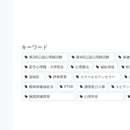
キーワード
第3回公認心理師試験
第4回公認心理師試験
保健
若手心理職・大学院生
心理療法
福祉領域
犯
認知症
摂食障害
スクールカウンセラー
精神保健福祉法
PTSD
感情及び人格
エビデン
物質関連障害
心理学史