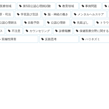
医療領域
第5回公認心理師試験
教育領域
事例問題
罪・司法
学習及び言語
脳・神経の働き
メンタルヘルスケア
公認心理師法
自殺予防
公認心理師
先延ばし
トラウ
ス
不注意
カウンセリング
診療報酬
保健医療分野に関する
双極性障害
反芻思考
ハリネズミ