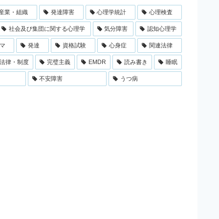
産業・組織
発達障害
心理学統計
心理検査
社会及び集団に関する心理学
気分障害
認知心理学
マ
発達
資格試験
心身症
関連法律
法律・制度
完璧主義
EMDR
読み書き
睡眠
不安障害
うつ病