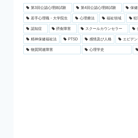
第3回公認心理師試験
第4回公認心理師試験
保健
若手心理職・大学院生
心理療法
福祉領域
犯
認知症
摂食障害
スクールカウンセラー
精神保健福祉法
PTSD
感情及び人格
エビデン
物質関連障害
心理学史