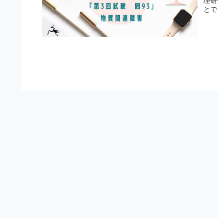
理研
とで