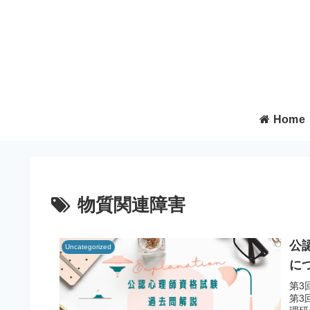
Home
物質関連障害
公
Uncategorized
に
第3
第3