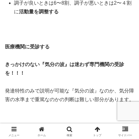
調子が良いときは6〜8割、調子が悪いときは2〜４割
に
活動量を調整する
医療機関に受診する
きっかけのない『気分の波』は迷わず専門機関の受診
を！！！
発達特性のみで説明が可能な『気分の波』なのか、気分障
害の水準まで重篤なのかの判断は難しい部分があります。
そのため、症状が強い場合や、特に
「きっかけ」がなく
メニュー
ホーム
検索
トップ
サイドバー