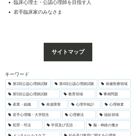
臨床心理士・公認心理師を目指す人
若手臨床家のみなさま
サイトマップ
キーワード
第3回公認心理師試験
第4回公認心理師試験
保健医療領域
第5回公認心理師試験
教育領域
事例問題
産業・組織
発達障害
心理学統計
心理検査
若手心理職・大学院生
心理療法
福祉領域
犯罪・司法
学習及び言語
脳・神経の働き
メンタルヘルスケア
社会及び集団に関する心理学