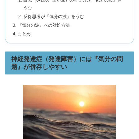
白黒（0-100、全か無）の考え方が『気分の波』を
うむ
反芻思考が『気分の波』をうむ
『気分の波』への対処方法
まとめ
神経発達症（発達障害）には『気分の問
題』が併存しやすい