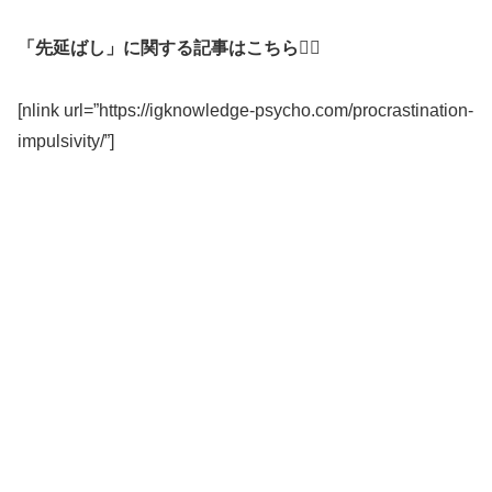
「先延ばし」に関する記事はこちら💁‍♂️
[nlink url=”https://igknowledge-psycho.com/procrastination-
impulsivity/”]