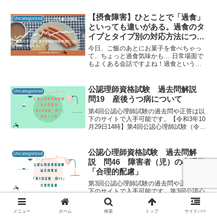
師資格試験の過去問をしっかりと振り返
ることで「自分に必要な知識は何か」を
【摂食障害】ひとことで「過食」
Uncategorized
知るための手が...
といっても違いがある。過食のタ
イプとタイプ別の対応方法につい
て理解しましょう。
今日、ご飯のあとにお菓子を食べちゃっ
て、ちょっと過食気味かも… 日常場面で
もよくある会話ですよね！過食という言
葉は日常的にも良く使われており、多く
の方の悩みの種となっていることでしょ
う。心理職として働いていると、この
公認理師資格試験 過去問解説
Uncategorized
「過食」という言葉を耳に...
問19 産後うつ病について
第4回公認心理師試験の過去問や正答は以
下のサイトで入手可能です。【令和3年10
月29日14時】第4回公認心理師試験（令和
3年9月19日実施）合格発表｜講習・試
験・登録｜一般財団法人 日本心理研修セ
ンター 公認心理試験公認心理師資格試験
公認心理師資格試験 過去問解
Uncategorized
の過去...
説 問46 障害者（児）の心理学
「合理的配慮」
第3回公認心理師試験の過去問や正答は以
下のサイトで入手可能です。第3回公認心
理師試験（令和2年12月20日実施）｜一般
社団法人日本心理研修センター公認心理
メニュー
ホーム
検索
トップ
サイドバー
師資格試験の過去問をしっかりと振り返