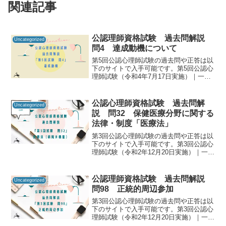
関連記事
公認理師資格試験 過去問解説
Uncategorized
問4 達成動機について
第5回公認心理師試験の過去問や正答は以
下のサイトで入手可能です。第5回公認心
理師試験（令和4年7月17日実施）｜一般
社団法人日本心理研修センター公認心理
師資格試験の過去問をしっかりと振り返
ることで「自分に必要な知識は何か」を
公認心理師資格試験 過去問解
Uncategorized
知るための手がか...
説 問32 保健医療分野に関する
法律・制度「医療法」
第3回公認心理師試験の過去問や正答は以
下のサイトで入手可能です。第3回公認心
理師試験（令和2年12月20日実施）｜一般
社団法人日本心理研修センター公認心理
師資格試験の過去問をしっかりと振り返
ることで「自分に必要な知識は何か」を
公認理師資格試験 過去問解説
Uncategorized
知るための手が...
問98 正統的周辺参加
第3回公認心理師試験の過去問や正答は以
下のサイトで入手可能です。第3回公認心
理師試験（令和2年12月20日実施）｜一般
社団法人日本心理研修センター公認心理