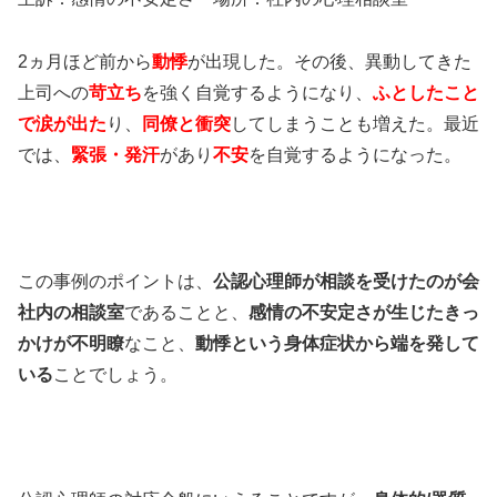
2ヵ月ほど前から
動悸
が出現した。その後、異動してきた
上司への
苛立ち
を強く自覚するようになり、
ふとしたこと
で涙が出た
り、
同僚と衝突
してしまうことも増えた。最近
では、
緊張・発汗
があり
不安
を自覚するようになった。
この事例のポイントは、
公認心理師が相談を受けたのが会
社内の相談室
であることと、
感情の不安定さが生じたきっ
かけが不明瞭
なこと、
動悸という身体症状から端を発して
いる
ことでしょう。