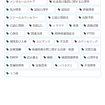
メンタルヘルスケア
社会及び集団に関する心理学
気分障害
認知心理学
認知症
摂食障害
スクールカウンセラー
公認心理師法
自殺予防
公認心理師
先延ばし
トラウマ
発達
資格試験
心身症
関連法律
精神保健福祉法
PTSD
感情及び人格
エビデンス
不注意
カウンセリング
診療報酬
保健医療分野に関する法律・制度
完璧主義
EMDR
読み書き
睡眠
物質関連障害
心理学史
双極性障害
反芻思考
ハリネズミ
不安障害
うつ病