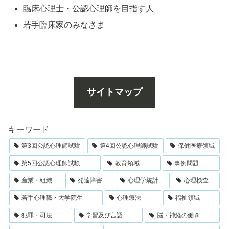
臨床心理士・公認心理師を目指す人
若手臨床家のみなさま
サイトマップ
キーワード
第3回公認心理師試験
第4回公認心理師試験
保健医療領域
第5回公認心理師試験
教育領域
事例問題
産業・組織
発達障害
心理学統計
心理検査
若手心理職・大学院生
心理療法
福祉領域
犯罪・司法
学習及び言語
脳・神経の働き