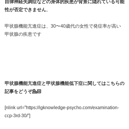
自律神経失調症などの身体的疾患が背景に隠れている可能
性が否定できません
。
甲状腺機能亢進症は、30〜40歳代の女性で発症率が高い
甲状腺の疾患です
甲状腺機能亢進症と甲状腺機能低下症に関してはこちらの
記事をどうぞ💁🏻
[nlink url=”https://igknowledge-psycho.com/examination-
ccp-3rd-30/”]