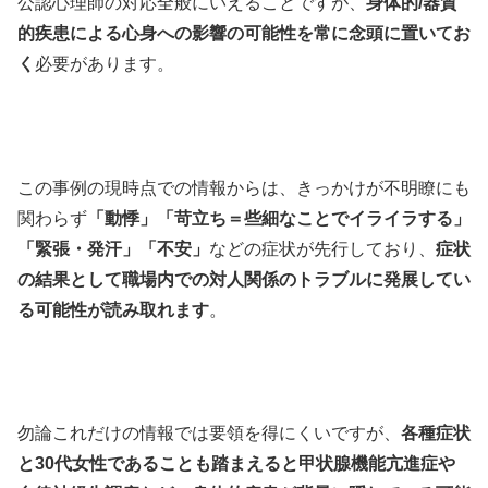
公認心理師の対応全般にいえることですが、
身体的/器質
的疾患による心身への影響の可能性を常に念頭に置いてお
く
必要があります。
この事例の現時点での情報からは、きっかけが不明瞭にも
関わらず
「動悸」「苛立ち＝些細なことでイライラする」
「緊張・発汗」「不安」
などの症状が先行しており、
症状
の結果として職場内での対人関係のトラブルに発展してい
る可能性が読み取れます
。
勿論これだけの情報では要領を得にくいですが、
各種症状
と30代女性であることも踏まえると
甲状腺機能亢進症
や