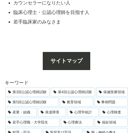
カウンセラーになりたい人
臨床心理士・公認心理師を目指す人
若手臨床家のみなさま
サイトマップ
キーワード
第3回公認心理師試験
第4回公認心理師試験
保健医療領域
第5回公認心理師試験
教育領域
事例問題
産業・組織
発達障害
心理学統計
心理検査
若手心理職・大学院生
心理療法
福祉領域
犯罪・司法
学習及び言語
脳・神経の働き