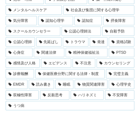
メンタルヘルスケア
社会及び集団に関する心理学
気分障害
認知心理学
認知症
摂食障害
スクールカウンセラー
公認心理師法
自殺予防
公認心理師
先延ばし
トラウマ
発達
資格試験
心身症
関連法律
精神保健福祉法
PTSD
感情及び人格
エビデンス
不注意
カウンセリング
診療報酬
保健医療分野に関する法律・制度
完璧主義
EMDR
読み書き
睡眠
物質関連障害
心理学史
双極性障害
反芻思考
ハリネズミ
不安障害
うつ病