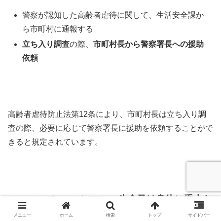
警察が認知した高齢者虐待に関して、生活安全課か
ら市町村に通報する
立ち入り調査
の際、
市町村長から警察署長への援助
依頼
高齢者虐待防止法第12条により、市町村長は立ち入り調
査の際、必要に応じて警察署長に援助を依頼することがで
きると規定されています。
生命又は身体に重大な
援助依頼を受けた警察署長は、
危険が生じている
と判断した場合、この援助依頼を受
メニュー
ホーム
検索
トップ
サイドバー