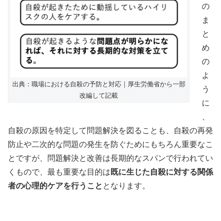
の
ま
と
め
の
よ
出典：職場における自殺の予防と対応｜厚生労働省から一部
う
改編して記載
に
、
自殺の原因を特定して問題解決を図ることも、自殺の再発
防止や二次的な問題の発生を防ぐためにもちろん重要なこ
とですが、問題解決と改善は長期的なスパンで行われてい
くもので、最も重要な目的は
既に生じた自殺に対する
関係
者の心理的ケアを行うこと
となります。