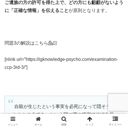
ご
遺族の方の許可を得た上で、どの方にも齟齬がないよう
に「正確な情報」を伝えること
が原則となります。
問題3の解説はこちら💁🏻
[nlink url=”https://igknowledge-psycho.com/examination-
ccp-3rd-3/”]
自殺が生じたという事実を必死になって隠そうと
したところであっという間に噂や憶測でほぼ全員
に知れ渡ってしまいます。たしかに衝撃的ではあ
メニュー
ホーム
検索
トップ
サイドバー