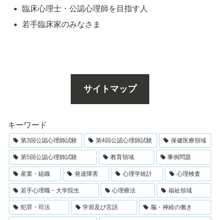
臨床心理士・公認心理師を目指す人
若手臨床家のみなさま
サイトマップ
キーワード
第3回公認心理師試験
第4回公認心理師試験
保健医療領域
第5回公認心理師試験
教育領域
事例問題
産業・組織
発達障害
心理学統計
心理検査
若手心理職・大学院生
心理療法
福祉領域
犯罪・司法
学習及び言語
脳・神経の働き