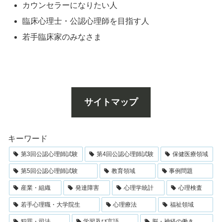
カウンセラーになりたい人
臨床心理士・公認心理師を目指す人
若手臨床家のみなさま
サイトマップ
キーワード
第3回公認心理師試験
第4回公認心理師試験
保健医療領域
第5回公認心理師試験
教育領域
事例問題
産業・組織
発達障害
心理学統計
心理検査
若手心理職・大学院生
心理療法
福祉領域
犯罪・司法
学習及び言語
脳・神経の働き