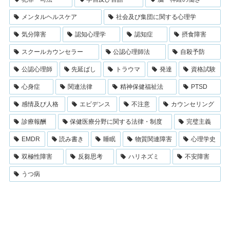
メンタルヘルスケア
社会及び集団に関する心理学
気分障害
認知心理学
認知症
摂食障害
スクールカウンセラー
公認心理師法
自殺予防
公認心理師
先延ばし
トラウマ
発達
資格試験
心身症
関連法律
精神保健福祉法
PTSD
感情及び人格
エビデンス
不注意
カウンセリング
診療報酬
保健医療分野に関する法律・制度
完璧主義
EMDR
読み書き
睡眠
物質関連障害
心理学史
双極性障害
反芻思考
ハリネズミ
不安障害
うつ病