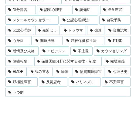
気分障害
認知心理学
認知症
摂食障害
スクールカウンセラー
公認心理師法
自殺予防
公認心理師
先延ばし
トラウマ
発達
資格試験
心身症
関連法律
精神保健福祉法
PTSD
感情及び人格
エビデンス
不注意
カウンセリング
診療報酬
保健医療分野に関する法律・制度
完璧主義
EMDR
読み書き
睡眠
物質関連障害
心理学史
双極性障害
反芻思考
ハリネズミ
不安障害
うつ病