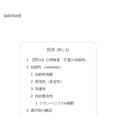
[adchord]
目次
【問12】心理検査「尺度の信頼性」
信頼性（reliability）
信頼性係数
再現性（安定性）
等価性
内的整合性
クロンバックのα係数
選択肢の解説