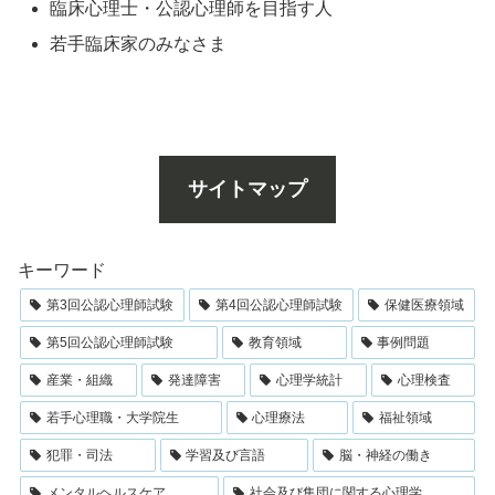
臨床心理士・公認心理師を目指す人
若手臨床家のみなさま
サイトマップ
キーワード
第3回公認心理師試験
第4回公認心理師試験
保健医療領域
第5回公認心理師試験
教育領域
事例問題
産業・組織
発達障害
心理学統計
心理検査
若手心理職・大学院生
心理療法
福祉領域
犯罪・司法
学習及び言語
脳・神経の働き
メンタルヘルスケア
社会及び集団に関する心理学