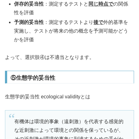
併存的妥当性
：測定するテストと
同じ時点で
の関係
性を評価
予測的妥当性
：測定するテストより
後で
外的基準を
実施し、テストが将来の他の概念を予測可能かどう
かを評価
よって、選択肢④は不適当となります。
⑤生態学的妥当性
生態学的妥当性 ecological validityとは
有機体は環境的事象（遠刺激）を代表する感覚的
な近刺激によって環境との関係を保っているが、
その近刺激が環境的事象に到達するための手がか