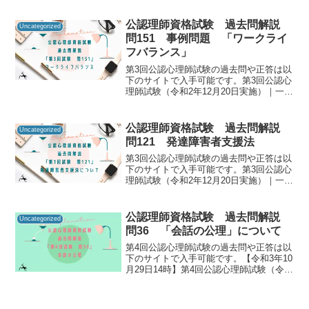
とを、心理学では反芻思考（はんすうし
こう）と呼びます。反芻思考自体は病気
公認理師資格試験 過去問解説
Uncategorized
ではなく、健康的な方から...
問151 事例問題 「ワークライ
フバランス」
第3回公認心理師試験の過去問や正答は以
下のサイトで入手可能です。第3回公認心
理師試験（令和2年12月20日実施）｜一般
社団法人日本心理研修センター公認心理
師資格試験の過去問をしっかりと振り返
ることで「自分に必要な知識は何か」を
公認理師資格試験 過去問解説
Uncategorized
知るための手が...
問121 発達障害者支援法
第3回公認心理師試験の過去問や正答は以
下のサイトで入手可能です。第3回公認心
理師試験（令和2年12月20日実施）｜一般
社団法人日本心理研修センター公認心理
師資格試験の過去問をしっかりと振り返
ることで「自分に必要な知識は何か」を
公認理師資格試験 過去問解説
Uncategorized
知るための手が...
問36 「会話の公理」について
第4回公認心理師試験の過去問や正答は以
下のサイトで入手可能です。【令和3年10
月29日14時】第4回公認心理師試験（令和
3年9月19日実施）合格発表｜講習・試
験・登録｜一般財団法人 日本心理研修セ
ンター 公認心理試験公認心理師資格試験