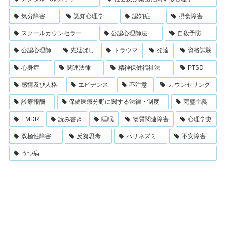
気分障害
認知心理学
認知症
摂食障害
スクールカウンセラー
公認心理師法
自殺予防
公認心理師
先延ばし
トラウマ
発達
資格試験
心身症
関連法律
精神保健福祉法
PTSD
感情及び人格
エビデンス
不注意
カウンセリング
診療報酬
保健医療分野に関する法律・制度
完璧主義
EMDR
読み書き
睡眠
物質関連障害
心理学史
双極性障害
反芻思考
ハリネズミ
不安障害
うつ病