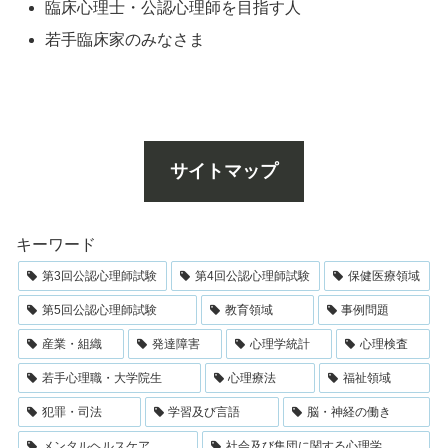
臨床心理士・公認心理師を目指す人
若手臨床家のみなさま
サイトマップ
キーワード
第3回公認心理師試験
第4回公認心理師試験
保健医療領域
第5回公認心理師試験
教育領域
事例問題
産業・組織
発達障害
心理学統計
心理検査
若手心理職・大学院生
心理療法
福祉領域
犯罪・司法
学習及び言語
脳・神経の働き
メンタルヘルスケア
社会及び集団に関する心理学