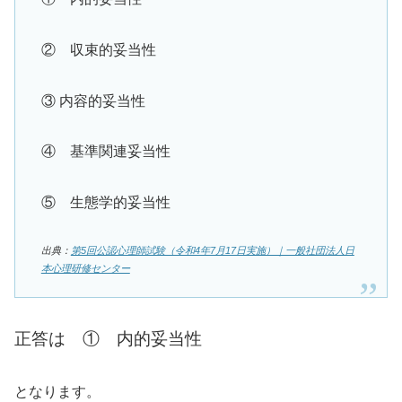
② 収束的妥当性
③ 内容的妥当性
④ 基準関連妥当性
⑤ 生態学的妥当性
出典：
第5回公認心理師試験（令和4年7月17日実施）｜一般社団法人日
本心理研修センター
正答は ① 内的妥当性
となります。