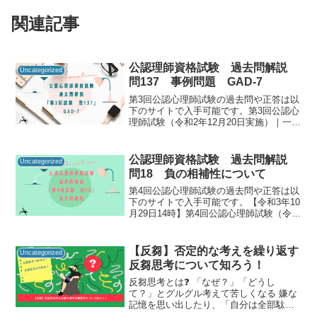
関連記事
公認理師資格試験 過去問解説
Uncategorized
問137 事例問題 GAD-7
第3回公認心理師試験の過去問や正答は以
下のサイトで入手可能です。第3回公認心
理師試験（令和2年12月20日実施）｜一般
社団法人日本心理研修センター公認心理
師資格試験の過去問をしっかりと振り返
ることで「自分に必要な知識は何か」を
公認理師資格試験 過去問解説
Uncategorized
知るための手が...
問18 負の相補性について
第4回公認心理師試験の過去問や正答は以
下のサイトで入手可能です。【令和3年10
月29日14時】第4回公認心理師試験（令和
3年9月19日実施）合格発表｜講習・試
験・登録｜一般財団法人 日本心理研修セ
ンター 公認心理試験公認心理師資格試験
【反芻】否定的な考えを繰り返す
Uncategorized
の過去...
反芻思考について知ろう！
反芻思考とは❓ 「なぜ？」「どうし
て？」とグルグル考えて苦しくなる 嫌な
記憶を思い出したり、「自分は全部駄目
だ」と考えてしまうこのような体験のこ