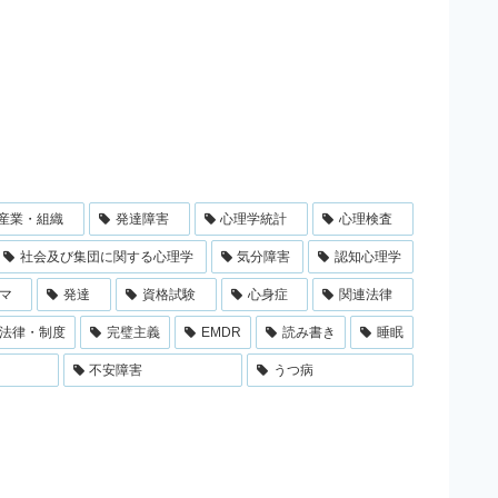
産業・組織
発達障害
心理学統計
心理検査
社会及び集団に関する心理学
気分障害
認知心理学
マ
発達
資格試験
心身症
関連法律
法律・制度
完璧主義
EMDR
読み書き
睡眠
不安障害
うつ病