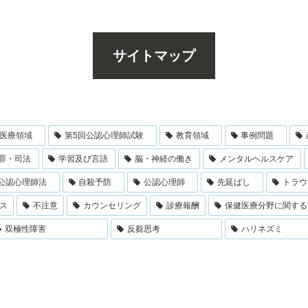
サイトマップ
医療領域
第5回公認心理師試験
教育領域
事例問題
罪・司法
学習及び言語
脳・神経の働き
メンタルヘルスケア
公認心理師法
自殺予防
公認心理師
先延ばし
トラウ
ス
不注意
カウンセリング
診療報酬
保健医療分野に関する
双極性障害
反芻思考
ハリネズミ