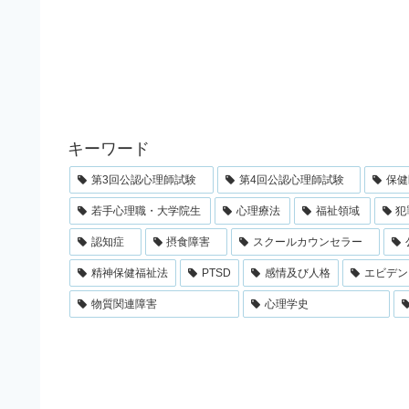
キーワード
第3回公認心理師試験
第4回公認心理師試験
保健
若手心理職・大学院生
心理療法
福祉領域
犯
認知症
摂食障害
スクールカウンセラー
精神保健福祉法
PTSD
感情及び人格
エビデン
物質関連障害
心理学史