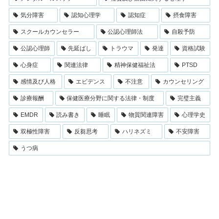
気分障害
認知心理学
認知症
摂食障害
スクールカウンセラー
公認心理師法
自殺予防
公認心理師
先延ばし
トラウマ
発達
資格試験
心身症
関連法律
精神保健福祉法
PTSD
感情及び人格
エビデンス
不注意
カウンセリング
診療報酬
保健医療分野に関する法律・制度
完璧主義
EMDR
読み書き
睡眠
物質関連障害
心理学史
双極性障害
反芻思考
ハリネズミ
不安障害
うつ病