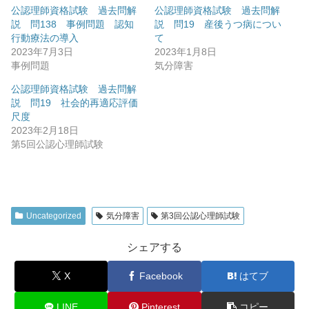
公認理師資格試験 過去問解
公認理師資格試験 過去問解
説 問138 事例問題 認知
説 問19 産後うつ病につい
行動療法の導入
て
2023年7月3日
2023年1月8日
事例問題
気分障害
公認理師資格試験 過去問解
説 問19 社会的再適応評価
尺度
2023年2月18日
第5回公認心理師試験
Uncategorized
気分障害
第3回公認心理師試験
シェアする
X
Facebook
はてブ
LINE
Pinterest
コピー