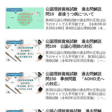
師資格試験の過去問をしっかりと振り返
ることで「自分に必要な知識は何か」を
公認理師資格試験 過去問解説
Uncategorized
知るための手が...
問19 産後うつ病について
第4回公認心理師試験の過去問や正答は以
下のサイトで入手可能です。【令和3年10
月29日14時】第4回公認心理師試験（令和
3年9月19日実施）合格発表｜講習・試
験・登録｜一般財団法人 日本心理研修セ
ンター 公認心理試験公認心理師資格試験
公認理師資格試験 過去問解説
Uncategorized
の過去...
問109 公認心理師の対応
第3回公認心理師試験の過去問や正答は以
下のサイトで入手可能です。第3回公認心
理師試験（令和2年12月20日実施）｜一般
社団法人日本心理研修センター公認心理
師資格試験の過去問をしっかりと振り返
ることで「自分に必要な知識は何か」を
公認理師資格試験 過去問解説
Uncategorized
知るための手が...
問150 事例問題 「ADHD児へ
の対応」
第3回公認心理師試験の過去問や正答は以
下のサイトで入手可能です。第3回公認心
理師試験（令和2年12月20日実施）｜一般
社団法人日本心理研修センター公認心理
師資格試験の過去問をしっかりと振り返
ることで「自分に必要な知識は何か」を
公認心理師資格試験 過去問解
Uncategorized