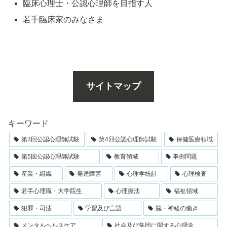
臨床心理士・公認心理師を目指す人
若手臨床家のみなさま
サイトマップ
キーワード
第3回公認心理師試験
第4回公認心理師試験
保健医療領域
第5回公認心理師試験
教育領域
事例問題
産業・組織
発達障害
心理学統計
心理検査
若手心理職・大学院生
心理療法
福祉領域
犯罪・司法
学習及び言語
脳・神経の働き
メンタルヘルスケア
社会及び集団に関する心理学