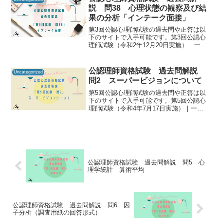
知るための手が...
説 問38 心理状態の観察及び結
果の分析「インテーク面接」
第3回公認心理師試験の過去問や正答は以
下のサイトで入手可能です。第3回公認心
理師試験（令和2年12月20日実施）｜一般
社団法人日本心理研修センター公認心理
師資格試験の過去問をしっかりと振り返
ることで「自分に必要な知識は何か」を
公認理師資格試験 過去問解説
Uncategorized
知るための手が...
問2 スーパービジョンについて
第5回公認心理師試験の過去問や正答は以
下のサイトで入手可能です。第5回公認心
理師試験（令和4年7月17日実施）｜一般
社団法人日本心理研修センター公認心理
師資格試験の過去問をしっかりと振り返
ることで「自分に必要な知識は何か」を
知るための手がか...
公認理師資格試験 過去問解説 問5 心
理学統計 算術平均
公認理師資格試験 過去問解説 問6 因
子分析（調査用紙の回答形式）