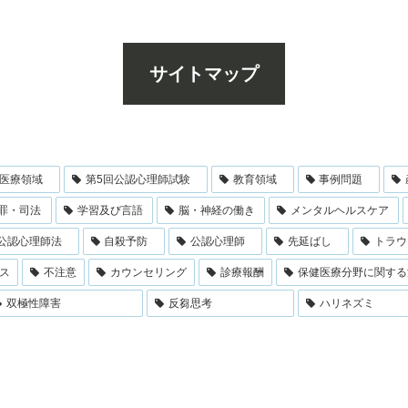
サイトマップ
医療領域
第5回公認心理師試験
教育領域
事例問題
罪・司法
学習及び言語
脳・神経の働き
メンタルヘルスケア
公認心理師法
自殺予防
公認心理師
先延ばし
トラウ
ス
不注意
カウンセリング
診療報酬
保健医療分野に関する
双極性障害
反芻思考
ハリネズミ