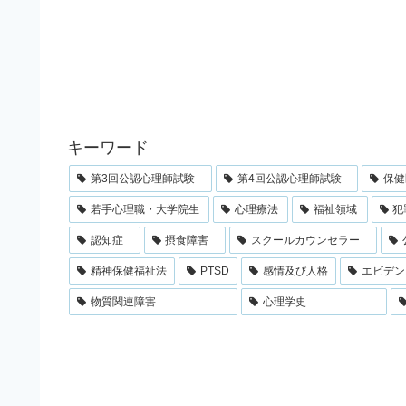
キーワード
第3回公認心理師試験
第4回公認心理師試験
保健
若手心理職・大学院生
心理療法
福祉領域
犯
認知症
摂食障害
スクールカウンセラー
精神保健福祉法
PTSD
感情及び人格
エビデン
物質関連障害
心理学史