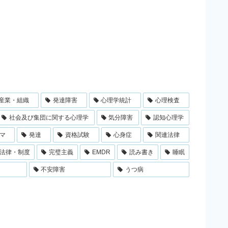
産業・組織
発達障害
心理学統計
心理検査
社会及び集団に関する心理学
気分障害
認知心理学
マ
発達
資格試験
心身症
関連法律
法律・制度
完璧主義
EMDR
読み書き
睡眠
不安障害
うつ病