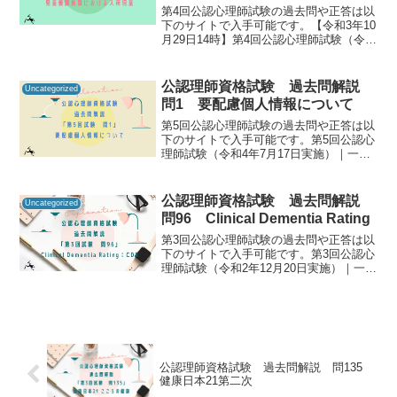
第4回公認心理師試験の過去問や正答は以
下のサイトで入手可能です。【令和3年10
月29日14時】第4回公認心理師試験（令和
3年9月19日実施）合格発表｜講習・試
験・登録｜一般財団法人 日本心理研修セ
ンター 公認心理試験公認心理師資格試験
公認理師資格試験 過去問解説
Uncategorized
の過去...
問1 要配慮個人情報について
第5回公認心理師試験の過去問や正答は以
下のサイトで入手可能です。第5回公認心
理師試験（令和4年7月17日実施）｜一般
社団法人日本心理研修センター公認心理
師資格試験の過去問をしっかりと振り返
ることで「自分に必要な知識は何か」を
公認理師資格試験 過去問解説
Uncategorized
知るための手がか...
問96 Clinical Dementia Rating
第3回公認心理師試験の過去問や正答は以
下のサイトで入手可能です。第3回公認心
理師試験（令和2年12月20日実施）｜一般
社団法人日本心理研修センター公認心理
師資格試験の過去問をしっかりと振り返
ることで「自分に必要な知識は何か」を
知るための手が...
公認理師資格試験 過去問解説 問135
健康日本21第二次