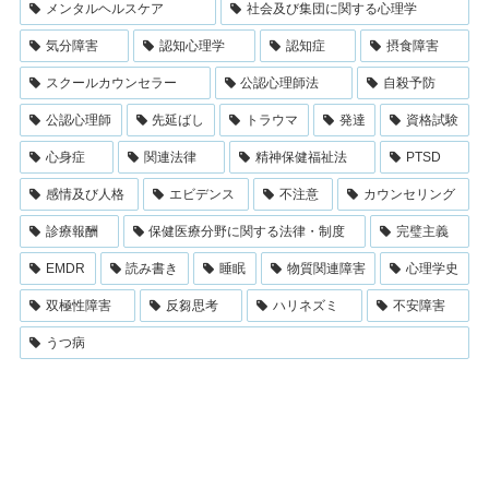
メンタルヘルスケア
社会及び集団に関する心理学
気分障害
認知心理学
認知症
摂食障害
スクールカウンセラー
公認心理師法
自殺予防
公認心理師
先延ばし
トラウマ
発達
資格試験
心身症
関連法律
精神保健福祉法
PTSD
感情及び人格
エビデンス
不注意
カウンセリング
診療報酬
保健医療分野に関する法律・制度
完璧主義
EMDR
読み書き
睡眠
物質関連障害
心理学史
双極性障害
反芻思考
ハリネズミ
不安障害
うつ病