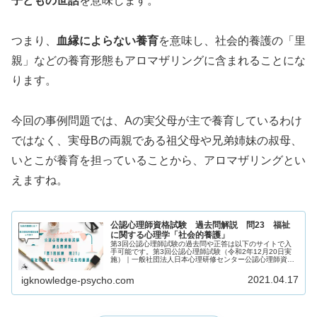
子どもの世話
を意味します。
つまり、
血縁によらない養育
を意味し、社会的養護の「里
親」などの養育形態もアロマザリングに含まれることにな
ります。
今回の事例問題では、Aの実父母が主で養育しているわけ
ではなく、実母Bの両親である祖父母や兄弟姉妹の叔母、
いとこが養育を担っていることから、アロマザリングとい
えますね。
公認心理師資格試験 過去問解説 問23 福祉
に関する心理学「社会的養護」
第3回公認心理師試験の過去問や正答は以下のサイトで入
手可能です。第3回公認心理師試験（令和2年12月20日実
施）｜一般社団法人日本心理研修センター公認心理師資格
試験の過去問をしっかりと振り返ることで「自分に必要な
知識は何か」を知るための手が...
2021.04.17
igknowledge-psycho.com