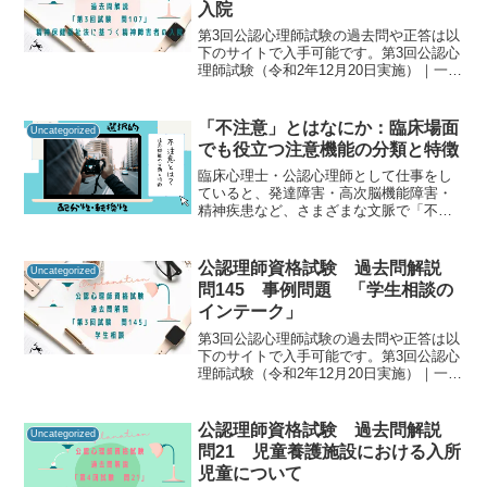
入院
第3回公認心理師試験の過去問や正答は以
下のサイトで入手可能です。第3回公認心
理師試験（令和2年12月20日実施）｜一般
社団法人日本心理研修センター公認心理
師資格試験の過去問をしっかりと振り返
ることで「自分に必要な知識は何か」を
「不注意」とはなにか：臨床場面
Uncategorized
知るための手が...
でも役立つ注意機能の分類と特徴
臨床心理士・公認心理師として仕事をし
ていると、発達障害・高次脳機能障害・
精神疾患など、さまざまな文脈で「不注
意＝注意が足りない」というキーワード
と出会うことがあります。この記事で
は、心理臨床現場でも押さえておく必要
公認理師資格試験 過去問解説
Uncategorized
がある『注意』に関して、『...
問145 事例問題 「学生相談の
インテーク」
第3回公認心理師試験の過去問や正答は以
下のサイトで入手可能です。第3回公認心
理師試験（令和2年12月20日実施）｜一般
社団法人日本心理研修センター公認心理
師資格試験の過去問をしっかりと振り返
ることで「自分に必要な知識は何か」を
公認理師資格試験 過去問解説
Uncategorized
知るための手が...
問21 児童養護施設における入所
児童について