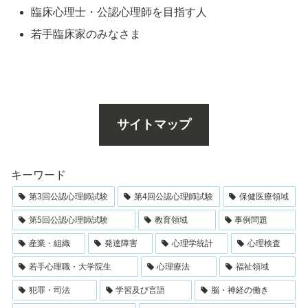
臨床心理士・公認心理師を目指す人
若手臨床家のみなさま
サイトマップ
キーワード
第3回公認心理師試験
第4回公認心理師試験
保健医療領域
第5回公認心理師試験
教育領域
事例問題
産業・組織
発達障害
心理学統計
心理検査
若手心理職・大学院生
心理療法
福祉領域
犯罪・司法
学習及び言語
脳・神経の働き