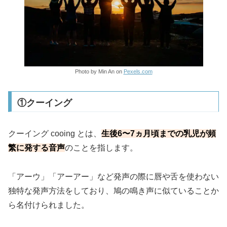
Photo by Min An on
Pexels.com
①クーイング
クーイング cooing とは、
生後6〜7ヵ月頃までの乳児が頻
繁に発する音声
のことを指します。
「アーウ」「アーアー」など発声の際に唇や舌を使わない
独特な発声方法をしており、鳩の鳴き声に似ていることか
ら名付けられました。