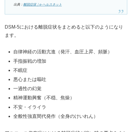
出典：
離脱症状｜e-ヘルスネット
DSM-5における離脱症状をまとめると以下のようになり
ます。
自律神経の活動亢進（発汗、血圧上昇、頻脈）
手指振戦の増加
不眠症
悪心または嘔吐
一過性の幻覚
精神運動興奮（不穏、焦燥）
不安・イライラ
全般性強直間代発作（全身のけいれん）