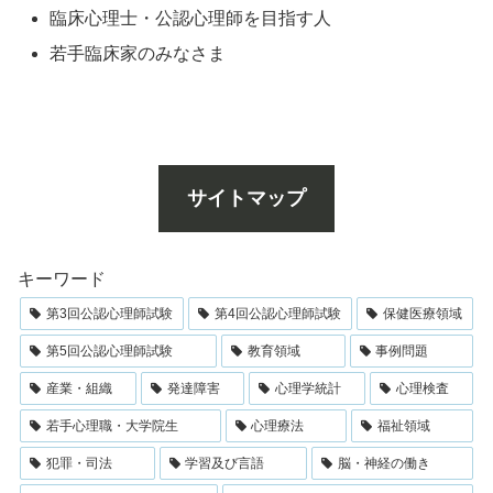
臨床心理士・公認心理師を目指す人
若手臨床家のみなさま
サイトマップ
キーワード
第3回公認心理師試験
第4回公認心理師試験
保健医療領域
第5回公認心理師試験
教育領域
事例問題
産業・組織
発達障害
心理学統計
心理検査
若手心理職・大学院生
心理療法
福祉領域
犯罪・司法
学習及び言語
脳・神経の働き