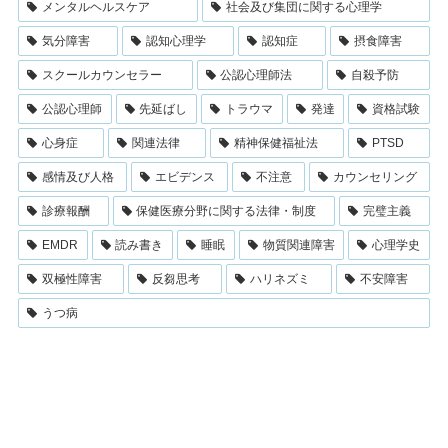
メンタルヘルスケア
社会及び集団に関する心理学
気分障害
認知心理学
認知症
摂食障害
スクールカウンセラー
公認心理師法
自殺予防
公認心理師
先延ばし
トラウマ
発達
資格試験
心身症
関連法律
精神保健福祉法
PTSD
感情及び人格
エビデンス
不注意
カウンセリング
診療報酬
保健医療分野に関する法律・制度
完璧主義
EMDR
読み書き
睡眠
物質関連障害
心理学史
双極性障害
反芻思考
ハリネズミ
不安障害
うつ病