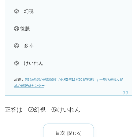
② 幻視
③ 徐脈
④ 多幸
⑤ けいれん
出典：
第3回公認心理師試験（令和2年12月20日実施）｜一般社団法人日
本心理研修センター
正答は ②幻視 ⑤けいれん
目次