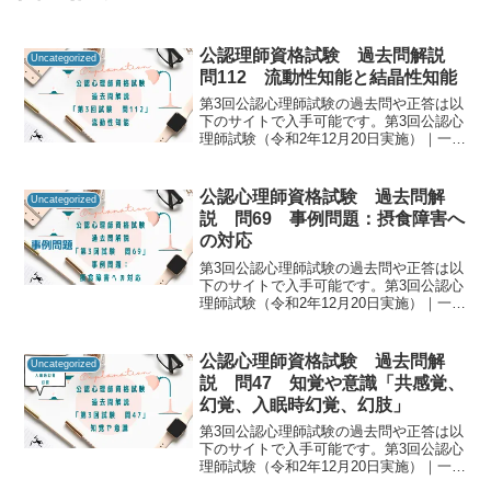
公認理師資格試験 過去問解説
Uncategorized
問112 流動性知能と結晶性知能
第3回公認心理師試験の過去問や正答は以
下のサイトで入手可能です。第3回公認心
理師試験（令和2年12月20日実施）｜一般
社団法人日本心理研修センター公認心理
師資格試験の過去問をしっかりと振り返
ることで「自分に必要な知識は何か」を
公認心理師資格試験 過去問解
Uncategorized
知るための手が...
説 問69 事例問題：摂食障害へ
の対応
第3回公認心理師試験の過去問や正答は以
下のサイトで入手可能です。第3回公認心
理師試験（令和2年12月20日実施）｜一般
社団法人日本心理研修センター公認心理
師資格試験の過去問をしっかりと振り返
ることで「自分に必要な知識は何か」を
公認心理師資格試験 過去問解
Uncategorized
知るための手が...
説 問47 知覚や意識「共感覚、
幻覚、入眠時幻覚、幻肢」
第3回公認心理師試験の過去問や正答は以
下のサイトで入手可能です。第3回公認心
理師試験（令和2年12月20日実施）｜一般
社団法人日本心理研修センター公認心理