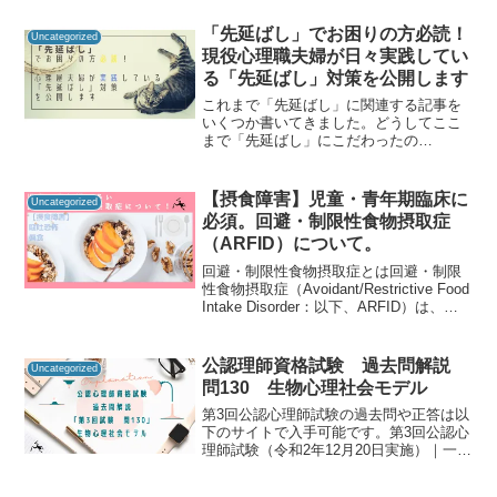
師資格試験の過去問をしっかりと振り返
ることで「自分に必要な知識は何か」を
「先延ばし」でお困りの方必読！
Uncategorized
知るための手が...
現役心理職夫婦が日々実践してい
る「先延ばし」対策を公開します
これまで「先延ばし」に関連する記事を
いくつか書いてきました。どうしてここ
まで「先延ばし」にこだわったの
か・・・。ズバリ言いますが、わたした
ちは夫婦どちらも「先延ばし」がかなり
多いのです！この記事では「先延ばし」
【摂食障害】児童・青年期臨床に
Uncategorized
の介入事例ということで、われわ...
必須。回避・制限性食物摂取症
（ARFID）について。
回避・制限性食物摂取症とは回避・制限
性食物摂取症（Avoidant/Restrictive Food
Intake Disorder：以下、ARFID）は、摂
食障害の一類型で、特に児童・青年期に
多い病態といわれています。まずは確認
のために診...
公認理師資格試験 過去問解説
Uncategorized
問130 生物心理社会モデル
第3回公認心理師試験の過去問や正答は以
下のサイトで入手可能です。第3回公認心
理師試験（令和2年12月20日実施）｜一般
社団法人日本心理研修センター公認心理
師資格試験の過去問をしっかりと振り返