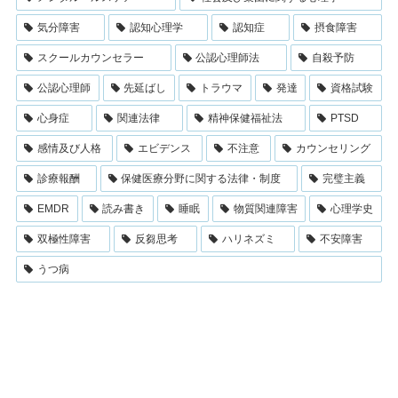
気分障害
認知心理学
認知症
摂食障害
スクールカウンセラー
公認心理師法
自殺予防
公認心理師
先延ばし
トラウマ
発達
資格試験
心身症
関連法律
精神保健福祉法
PTSD
感情及び人格
エビデンス
不注意
カウンセリング
診療報酬
保健医療分野に関する法律・制度
完璧主義
EMDR
読み書き
睡眠
物質関連障害
心理学史
双極性障害
反芻思考
ハリネズミ
不安障害
うつ病