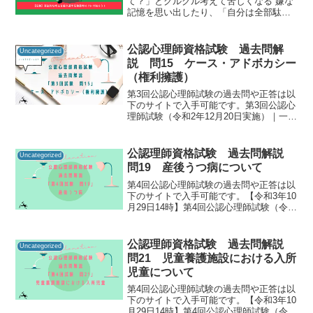
て？」とグルグル考えて苦しくなる 嫌な
記憶を思い出したり、「自分は全部駄目
だ」と考えてしまうこのような体験のこ
とを、心理学では反芻思考（はんすうし
こう）と呼びます。反芻思考自体は病気
公認心理師資格試験 過去問解
Uncategorized
ではなく、健康的な方から...
説 問15 ケース・アドボカシー
（権利擁護）
第3回公認心理師試験の過去問や正答は以
下のサイトで入手可能です。第3回公認心
理師試験（令和2年12月20日実施）｜一般
社団法人日本心理研修センター公認心理
師資格試験の過去問をしっかりと振り返
ることで「自分に必要な知識は何か」を
公認理師資格試験 過去問解説
Uncategorized
知るための手が...
問19 産後うつ病について
第4回公認心理師試験の過去問や正答は以
下のサイトで入手可能です。【令和3年10
月29日14時】第4回公認心理師試験（令和
3年9月19日実施）合格発表｜講習・試
験・登録｜一般財団法人 日本心理研修セ
ンター 公認心理試験公認心理師資格試験
公認理師資格試験 過去問解説
Uncategorized
の過去...
問21 児童養護施設における入所
児童について
第4回公認心理師試験の過去問や正答は以
下のサイトで入手可能です。【令和3年10
月29日14時】第4回公認心理師試験（令和