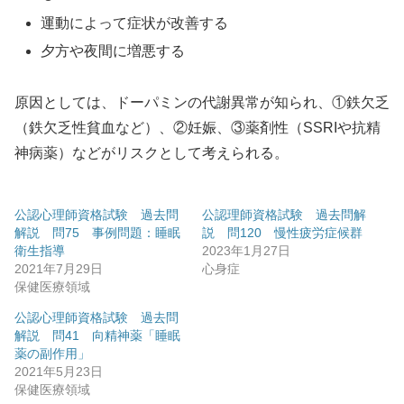
運動によって症状が改善する
夕方や夜間に増悪する
原因としては、ドーパミンの代謝異常が知られ、①鉄欠乏
（鉄欠乏性貧血など）、②妊娠、③薬剤性（SSRIや抗精
神病薬）などがリスクとして考えられる。
公認心理師資格試験 過去問
公認理師資格試験 過去問解
解説 問75 事例問題：睡眠
説 問120 慢性疲労症候群
衛生指導
2023年1月27日
2021年7月29日
心身症
保健医療領域
公認心理師資格試験 過去問
解説 問41 向精神薬「睡眠
薬の副作用」
2021年5月23日
保健医療領域