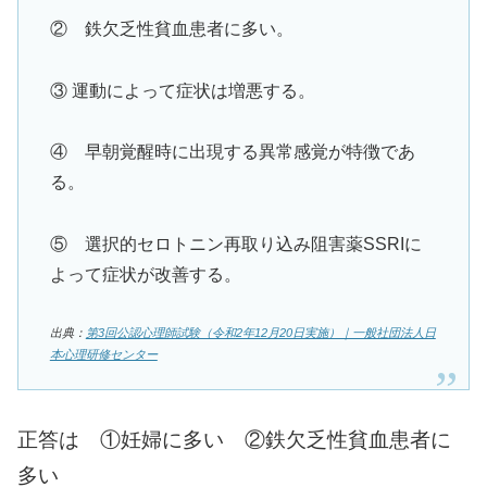
② 鉄欠乏性貧血患者に多い。
③ 運動によって症状は増悪する。
④ 早朝覚醒時に出現する異常感覚が特徴であ
る。
⑤ 選択的セロトニン再取り込み阻害薬SSRIに
よって症状が改善する。
出典：
第3回公認心理師試験（令和2年12月20日実施）｜一般社団法人日
本心理研修センター
正答は ①妊婦に多い ②鉄欠乏性貧血患者に
多い