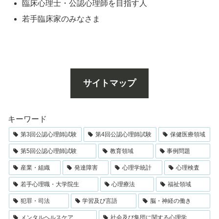
臨床心理士・公認心理師を目指す人
若手臨床家のみなさま
サイトマップ
キーワード
第3回公認心理師試験
第4回公認心理師試験
保健医療領域
第5回公認心理師試験
教育領域
事例問題
産業・組織
発達障害
心理学統計
心理検査
若手心理職・大学院生
心理療法
福祉領域
犯罪・司法
学習及び言語
脳・神経の働き
メンタルヘルスケア
社会及び集団に関する心理学