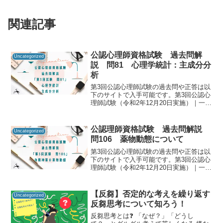
関連記事
公認心理師資格試験 過去問解
Uncategorized
説 問81 心理学統計：主成分分
析
第3回公認心理師試験の過去問や正答は以
下のサイトで入手可能です。第3回公認心
理師試験（令和2年12月20日実施）｜一般
社団法人日本心理研修センター公認心理
師資格試験の過去問をしっかりと振り返
ることで「自分に必要な知識は何か」を
公認理師資格試験 過去問解説
Uncategorized
知るための手が...
問106 薬物動態について
第3回公認心理師試験の過去問や正答は以
下のサイトで入手可能です。第3回公認心
理師試験（令和2年12月20日実施）｜一般
社団法人日本心理研修センター公認心理
師資格試験の過去問をしっかりと振り返
ることで「自分に必要な知識は何か」を
【反芻】否定的な考えを繰り返す
Uncategorized
知るための手が...
反芻思考について知ろう！
反芻思考とは❓ 「なぜ？」「どうし