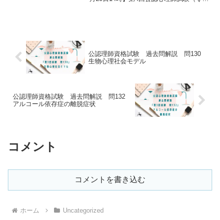
3年9月19日実施）合格発表｜講習・試
験・登録｜一般財団法人 日本心理研修セ
ンター 公認心理試験公認心理師資格試験
の過去...
公認理師資格試験 過去問解説 問130
生物心理社会モデル
公認理師資格試験 過去問解説 問132
アルコール依存症の離脱症状
コメント
コメントを書き込む
ホーム
Uncategorized