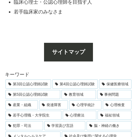
臨床心理士・公認心理師を目指す人
若手臨床家のみなさま
サイトマップ
キーワード
第3回公認心理師試験
第4回公認心理師試験
保健医療領域
第5回公認心理師試験
教育領域
事例問題
産業・組織
発達障害
心理学統計
心理検査
若手心理職・大学院生
心理療法
福祉領域
犯罪・司法
学習及び言語
脳・神経の働き
メンタルヘルスケア
社会及び集団に関する心理学