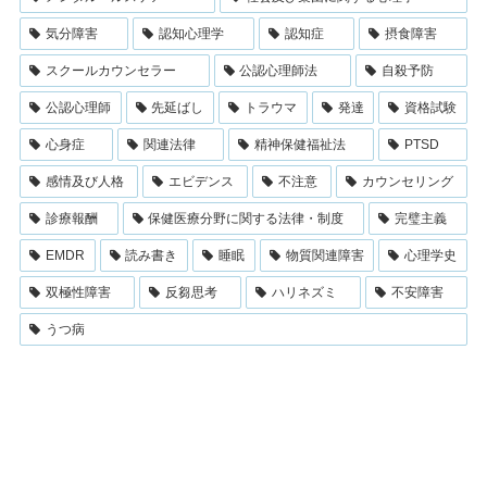
気分障害
認知心理学
認知症
摂食障害
スクールカウンセラー
公認心理師法
自殺予防
公認心理師
先延ばし
トラウマ
発達
資格試験
心身症
関連法律
精神保健福祉法
PTSD
感情及び人格
エビデンス
不注意
カウンセリング
診療報酬
保健医療分野に関する法律・制度
完璧主義
EMDR
読み書き
睡眠
物質関連障害
心理学史
双極性障害
反芻思考
ハリネズミ
不安障害
うつ病