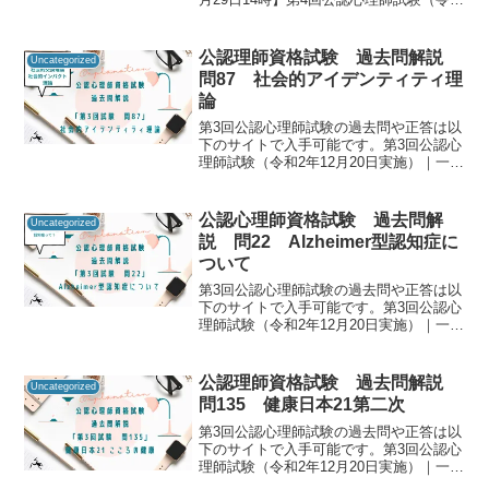
3年9月19日実施）合格発表｜講習・試
験・登録｜一般財団法人 日本心理研修セ
ンター 公認心理試験公認心理師資格試験
公認理師資格試験 過去問解説
Uncategorized
の過去...
問87 社会的アイデンティティ理
論
第3回公認心理師試験の過去問や正答は以
下のサイトで入手可能です。第3回公認心
理師試験（令和2年12月20日実施）｜一般
社団法人日本心理研修センター公認心理
師資格試験の過去問をしっかりと振り返
ることで「自分に必要な知識は何か」を
公認心理師資格試験 過去問解
Uncategorized
知るための手が...
説 問22 Alzheimer型認知症に
ついて
第3回公認心理師試験の過去問や正答は以
下のサイトで入手可能です。第3回公認心
理師試験（令和2年12月20日実施）｜一般
社団法人日本心理研修センター公認心理
師資格試験の過去問をしっかりと振り返
ることで「自分に必要な知識は何か」を
公認理師資格試験 過去問解説
Uncategorized
知るための手が...
問135 健康日本21第二次
第3回公認心理師試験の過去問や正答は以
下のサイトで入手可能です。第3回公認心
理師試験（令和2年12月20日実施）｜一般
社団法人日本心理研修センター公認心理