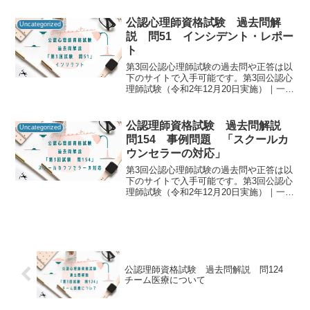
師資格試験の過去問をしっかりと振り返
ることで「自分に必要な知識は何か」を
公認心理師資格試験 過去問解
Uncategorized
知るための手が...
説 問51 インシデント・レポー
ト
第3回公認心理師試験の過去問や正答は以
下のサイトで入手可能です。第3回公認心
理師試験（令和2年12月20日実施）｜一般
社団法人日本心理研修センター公認心理
師資格試験の過去問をしっかりと振り返
ることで「自分に必要な知識は何か」を
公認理師資格試験 過去問解説
Uncategorized
知るための手が...
問154 事例問題 「スクールカ
ウンセラーの対応」
第3回公認心理師試験の過去問や正答は以
下のサイトで入手可能です。第3回公認心
理師試験（令和2年12月20日実施）｜一般
社団法人日本心理研修センター公認心理
師資格試験の過去問をしっかりと振り返
ることで「自分に必要な知識は何か」を
知るための手が...
公認理師資格試験 過去問解説 問124
チーム医療について