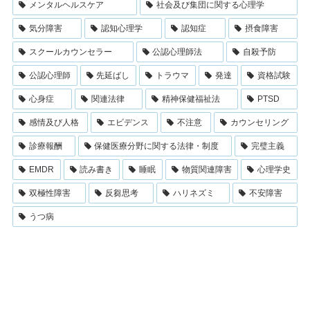
メンタルヘルスケア
社会及び集団に関する心理学
気分障害
認知心理学
認知症
摂食障害
スクールカウンセラー
公認心理師法
自殺予防
公認心理師
先延ばし
トラウマ
発達
資格試験
心身症
関連法律
精神保健福祉法
PTSD
感情及び人格
エビデンス
不注意
カウンセリング
診療報酬
保健医療分野に関する法律・制度
完璧主義
EMDR
読み書き
睡眠
物質関連障害
心理学史
双極性障害
反芻思考
ハリネズミ
不安障害
うつ病