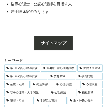
臨床心理士・公認心理師を目指す人
若手臨床家のみなさま
サイトマップ
キーワード
第3回公認心理師試験
第4回公認心理師試験
保健医療領域
第5回公認心理師試験
教育領域
事例問題
産業・組織
発達障害
心理学統計
心理検査
若手心理職・大学院生
心理療法
福祉領域
犯罪・司法
学習及び言語
脳・神経の働き