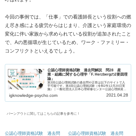
今回の事例では、「仕事」での看護師長という役割への燃
え尽き感による疲労からはじまり、介護という家庭環境の
変化に伴い家族から求められている役割が追加されたこと
で、Aの悪循環が生じているため、ワーク・ファミリー・
コンフリクトといえるでしょう。
公認心理師資格試験 過去問解説 問28 産
業・組織に関する心理学「F. Herzbergの2要因理
論」
第3回公認心理師試験の過去問や正答は以下のサイトで入
手可能です。第3回公認心理師試験（令和2年12月20日実
施）｜一般社団法人日本心理研修センター公認心理師資格
試験の過去問をしっかりと振り返ることで「自分に必要な
2021.04.28
igknowledge-psycho.com
知識は何か」を知るための手が...
バーンアウトに関してはこちらの記事を参考に！
公認心理師資格試験 過去問
公認心理師資格試験 過去問