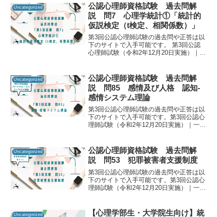
ることで「自分に必要な知識は何か」を
公認心理師資格試験 過去問解
Uncategorized
知るための手がか...
説 問7 心理学統計①「統計的
仮説検定（t検定、相関係数）」
第3回公認心理師試験の過去問や正答は以
下のサイトで入手可能です。 第3回公認
心理師試験（令和2年12月20日実施）｜一
般社団法人日本心理研修センター 公認
心理師資格試験の過去問をしっかりと振
り返ることで「自分に必要な知識は何
公認心理師資格試験 過去問解
Uncategorized
か」を知るた...
説 問85 感情及び人格 認知-
感情システム理論
第3回公認心理師試験の過去問や正答は以
下のサイトで入手可能です。第3回公認心
理師試験（令和2年12月20日実施）｜一般
社団法人日本心理研修センター公認心理
師資格試験の過去問をしっかりと振り返
ることで「自分に必要な知識は何か」を
公認心理師資格試験 過去問解
Uncategorized
知るための手が...
説 問53 犯罪被害者支援制度
第3回公認心理師試験の過去問や正答は以
下のサイトで入手可能です。第3回公認心
理師試験（令和2年12月20日実施）｜一般
社団法人日本心理研修センター公認心理
師資格試験の過去問をしっかりと振り返
ることで「自分に必要な知識は何か」を
【心理学部生・大学院生向け】統
Uncategorized