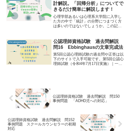
知るための手が...
計解説。「回帰分析」についてで
きるだけ簡単に解説します！
心理学部あるいは心理系大学院に入学し
た方の中で「統計」の分野につまづく方
は多いのではないでしょうか。この記事
では、『回帰分析』について、できるだ
けわかりやすく解説します。回帰分析と
は回帰分析（regression analysis）は、簡
公認理師資格試験 過去問解説
Uncategorized
単...
問16 Ebbinghausの文章完成法
第5回公認心理師試験の過去問や正答は以
下のサイトで入手可能です。第5回公認心
理師試験（令和4年7月17日実施）｜一般
社団法人日本心理研修センター公認心理
師資格試験の過去問をしっかりと振り返
ることで「自分に必要な知識は何か」を
知るための手がか...
公認理師資格試験 過去問解説 問150
事例問題 「ADHD児への対応」
公認理師資格試験 過去問解説 問152
事例問題 スクールカウンセラーの初期
対応